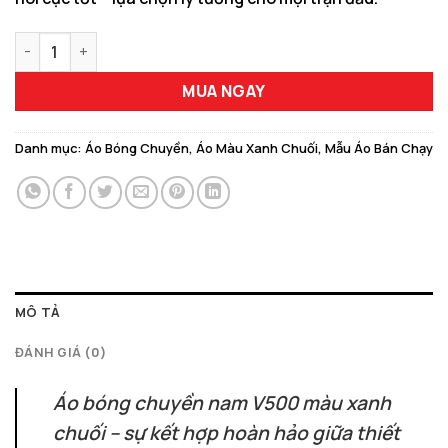
Áo Bóng Chuyền Nam Nữ V500 Màu Xanh Chuối Năng Động số 
MUA NGAY
Danh mục:
Áo Bóng Chuyền
,
Áo Màu Xanh Chuối
,
Mẫu Áo Bán Chạy
MÔ TẢ
ĐÁNH GIÁ (0)
Áo bóng chuyền nam V500 màu xanh
chuối – sự kết hợp hoàn hảo giữa thiết