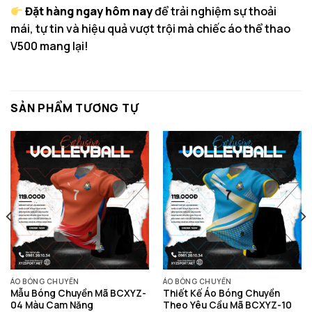
Đặt hàng ngay hôm nay
để trải nghiệm sự thoải
mái, tự tin và hiệu quả vượt trội mà chiếc áo thể thao
V500 mang lại!
SẢN PHẨM TƯƠNG TỰ
ÁO BÓNG CHUYỀN
ÁO BÓNG CHUYỀN
Mẫu Bóng Chuyền Mã BCXYZ-
Thiết Kế Áo Bóng Chuyền
04 Màu Cam Năng
Theo Yêu Cầu Mã BCXYZ-10