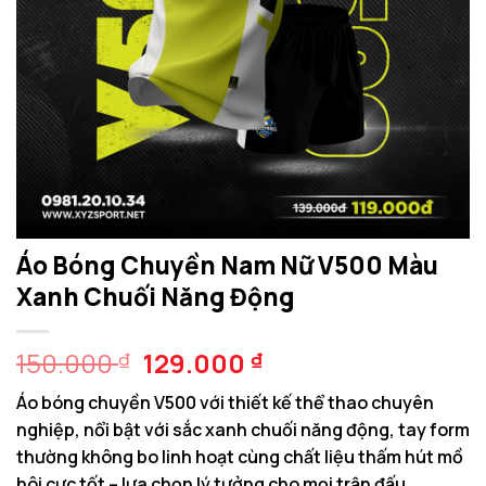
Áo Bóng Chuyền Nam Nữ V500 Màu
Xanh Chuối Năng Động
Giá
Giá
150.000
129.000
₫
₫
gốc
hiện
Áo bóng chuyền V500 với thiết kế thể thao chuyên
là:
tại
nghiệp, nổi bật với sắc xanh chuối năng động, tay form
150.000 ₫.
là:
thường không bo linh hoạt cùng chất liệu thấm hút mồ
129.000 ₫.
hôi cực tốt – lựa chọn lý tưởng cho mọi trận đấu.