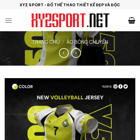
Bỏ
XYZ SPORT - ĐỒ THỂ THAO THIẾT KẾ ĐẸP VÀ ĐỘC
qua
nội
dung
TRANG CHỦ
/
ÁO BÓNG CHUYỀN