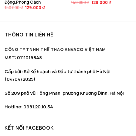
Động,Phong Cách
Giá
Giá
150.000
₫
129.000
₫
gốc
hiện
Giá
Giá
150.000
₫
129.000
₫
là:
tại
gốc
hiện
150.000 ₫.
là:
là:
tại
129.000 ₫.
150.000 ₫.
là:
129.000 ₫.
THÔNG TIN LIÊN HỆ
CÔNG TY TNHH THỂ THAO ANVACO VIỆT NAM
MST: 0111016848
Cấp bởi: Sở Kế hoạch và Đầu tư thành phố Hà Nội
(04/04/2025)
Số 209 phố Vũ Tông Phan, phường Khương Đình, Hà Nội
Hotline: 0981.20.10.34
KẾT NỐI FACEBOOK