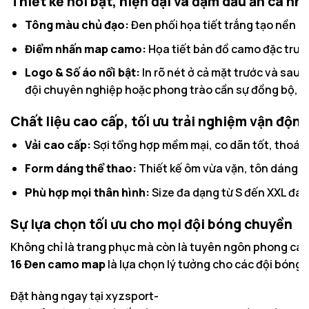
Thiết kế nổi bật, hiện đại và đậm dấu ấn cá nh
Tông màu chủ đạo:
Đen phối họa tiết trắng tạo nền sa
Điểm nhấn map camo:
Họa tiết bản đồ camo đặc trưng
Logo & Số áo nổi bật:
In rõ nét ở cả mặt trước và sau
đội chuyên nghiệp hoặc phong trào cần sự đồng bộ, nổ
Chất liệu cao cấp, tối ưu trải nghiệm vận động
Vải cao cấp:
Sợi tổng hợp mềm mại, co dãn tốt, thoáng 
Form dáng thể thao:
Thiết kế ôm vừa vặn, tôn dáng, gi
Phù hợp mọi thân hình:
Size đa dạng từ S đến XXL đáp
Sự lựa chọn tối ưu cho mọi đội bóng chuyền
Không chỉ là trang phục mà còn là tuyên ngôn phong cá
16 Đen camo map
là lựa chọn lý tưởng cho các đội bóng
Đặt hàng ngay tại
xyzsport-