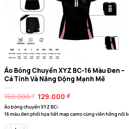
Áo Bóng Chuyền XYZ BC-16 Màu Đen –
Cá Tính Và Năng Động Mạnh Mẽ
Giá
Giá
150.000
129.000
₫
₫
gốc
hiện
Áo bóng chuyền XYZ BC-
là:
tại
16 màu đen phối họa tiết map camo cùng viền hồng nổi bật
150.000 ₫.
là:
129.000 ₫.
Áo Bóng Chuyền XYZ BC-16 Màu Đen - Cá Tính Và Năng Động M