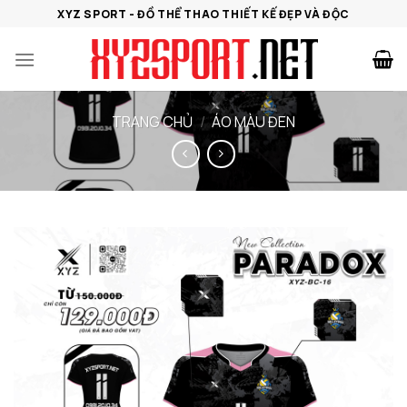
Bỏ
XYZ SPORT - ĐỒ THỂ THAO THIẾT KẾ ĐẸP VÀ ĐỘC
qua
nội
dung
TRANG CHỦ
/
ÁO MÀU ĐEN