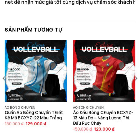
net
để nhận mức giá tốt cùng dịch vụ chăm sóc khách hà
SẢN PHẨM TƯƠNG TỰ
ÁO BÓNG CHUYỀN
ÁO BÓNG CHUYỀN
Quần Áo Bóng Chuyền Thiết
Áo Đấu Bóng Chuyền BCXYZ-
Kế Mã BCXYZ-22 Màu Trắng
13 Màu Đỏ – Năng Lượng Thi
Đấu Rực Cháy
Giá
Giá
150.000
₫
129.000
₫
gốc
hiện
Giá
Giá
150.000
₫
129.000
₫
là:
tại
gốc
hiện
150.000 ₫.
là:
là:
tại
129.000 ₫.