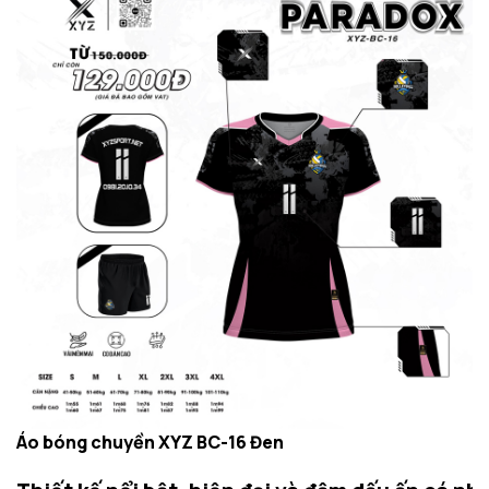
Áo bóng chuyền XYZ BC-16 Đen