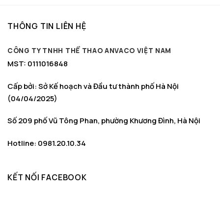
150.000 ₫.
là:
129.000 ₫.
THÔNG TIN LIÊN HỆ
CÔNG TY TNHH THỂ THAO ANVACO VIỆT NAM
MST: 0111016848
Cấp bởi: Sở Kế hoạch và Đầu tư thành phố Hà Nội
(04/04/2025)
Số 209 phố Vũ Tông Phan, phường Khương Đình, Hà Nội
Hotline: 0981.20.10.34
KẾT NỐI FACEBOOK