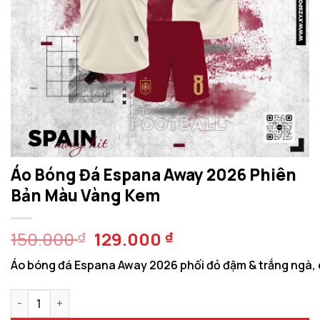
Áo Bóng Đá Espana Away 2026 Phiên
Bản Màu Vàng Kem
Giá
Giá
150.000
129.000
₫
₫
gốc
hiện
Áo bóng đá Espana Away 2026 phối đỏ đậm & trắng ngà, chấ
là:
tại
150.000 ₫.
là:
Áo Bóng Đá Espana Away 2026 Phiên Bản Màu Vàng Kem số lư
129.000 ₫.