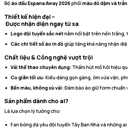
Bộ
áo đấu Espana Away 2026
phối
màu đỏ đậm và trắng
Thiết kế hiện đại –
Được nhận diện ngay từ xa
Logo đội tuyển sắc nét
nằm nổi bật trên nền trắng, t
Các chi tiết số áo in đỏ
giúp tăng khả năng nhận diện t
Chất liệu & Công nghệ vượt trội
Vải thể thao chuyên dụng:
Thấm hút mồ hôi hiệu quả, 
Co giãn tối ưu:
Kiểu dáng gọn gàng, ôm vừa vặn, phù h
Bền màu, không xù vải:
Đảm bảo áo giữ form chuẩn và m
Sản phẩm dành cho ai?
Là lựa chọn lý tưởng cho:
Fan bóng đá yêu đội tuyển Tây Ban Nha và những ai th