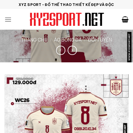
Bỏ
XYZ SPORT - ĐỒ THỂ THAO THIẾT KẾ ĐẸP VÀ ĐỘC
qua
nội
dung
TRANG CHỦ
/
ÁO BÓNG ĐÁ
/
ĐỘI TUYỂN