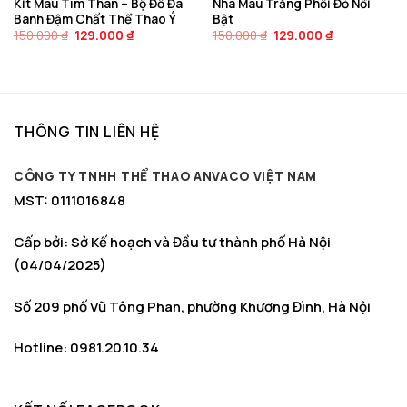
Kit Màu Tím Than – Bộ Đồ Đá
Nha Màu Trắng Phối Đỏ Nổi
Banh Đậm Chất Thể Thao Ý
Bật
Giá
Giá
Giá
Giá
150.000
₫
129.000
₫
150.000
₫
129.000
₫
gốc
hiện
gốc
hiện
là:
tại
là:
tại
150.000 ₫.
là:
150.000 ₫.
là:
129.000 ₫.
129.000 ₫.
THÔNG TIN LIÊN HỆ
CÔNG TY TNHH THỂ THAO ANVACO VIỆT NAM
MST: 0111016848
Cấp bởi: Sở Kế hoạch và Đầu tư thành phố Hà Nội
(04/04/2025)
Số 209 phố Vũ Tông Phan, phường Khương Đình, Hà Nội
Hotline: 0981.20.10.34