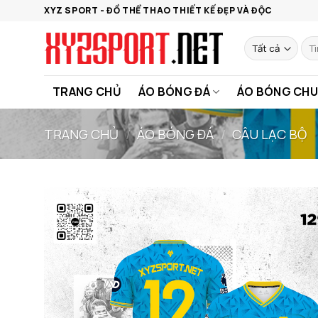
Bỏ
XYZ SPORT - ĐỒ THỂ THAO THIẾT KẾ ĐẸP VÀ ĐỘC
qua
nội
Tìm
kiế
dung
TRANG CHỦ
ÁO BÓNG ĐÁ
ÁO BÓNG CHU
TRANG CHỦ
/
ÁO BÓNG ĐÁ
/
CÂU LẠC BỘ