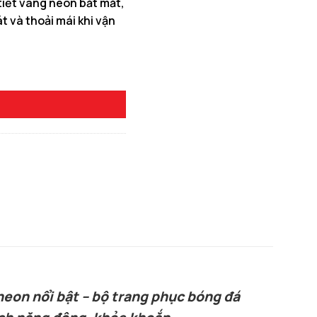
tiết vàng neon bắt mắt,
t và thoải mái khi vận
0 ₫.
nh Ya số lượng
neon nổi bật – bộ trang phục bóng đá