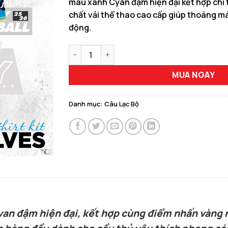
màu xanh Cyan đậm hiện đại kết hợp chi 
150.000 ₫.
là:
chất vải thể thao cao cấp giúp thoáng má
129.00
động.
Áo Bóng Đá HA.PRO Wolves SK2 25/26 Màu Xa
MUA NGAY
Danh mục:
Câu Lạc Bộ
yan đậm hiện đại, kết hợp cùng điểm nhấn vàng 