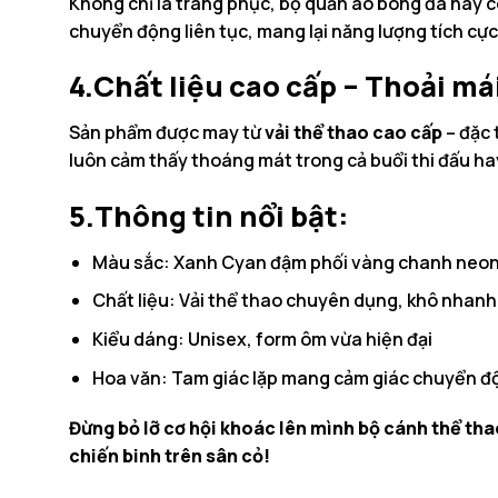
Không chỉ là trang phục, bộ quần áo bóng đá này c
chuyển động liên tục, mang lại năng lượng tích cực 
4.Chất liệu cao cấp – Thoải m
Sản phẩm được may từ
vải thể thao cao cấp
– đặc 
luôn cảm thấy thoáng mát trong cả buổi thi đấu ha
5.Thông tin nổi bật:
Màu sắc: Xanh Cyan đậm phối vàng chanh neo
Chất liệu: Vải thể thao chuyên dụng, khô nhanh 
Kiểu dáng: Unisex, form ôm vừa hiện đại
Hoa văn: Tam giác lặp mang cảm giác chuyển đ
Đừng bỏ lỡ cơ hội khoác lên mình bộ cánh thể tha
chiến binh trên sân cỏ!