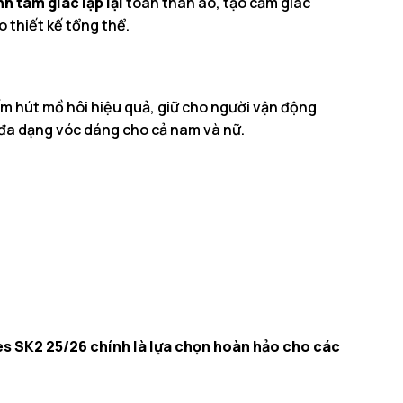
nh tam giác lặp lại
toàn thân áo, tạo cảm giác
o thiết kế tổng thể.
ấm hút mồ hôi hiệu quả, giữ cho người vận động
 đa dạng vóc dáng cho cả nam và nữ.
ves SK2 25/26 chính là lựa chọn hoàn hảo cho các