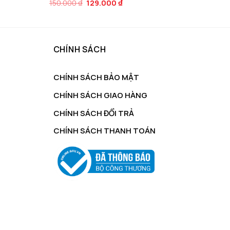
Giá
Giá
150.000
₫
129.000
₫
gốc
hiện
là:
tại
150.000 ₫.
là:
129.000 ₫.
CHÍNH SÁCH
CHÍNH SÁCH BẢO MẬT
CHÍNH SÁCH GIAO HÀNG
CHÍNH SÁCH ĐỔI TRẢ
CHÍNH SÁCH THANH TOÁN