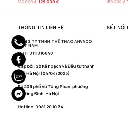
Giá
Giá
150.000
₫
129.000
₫
150.000
₫
gốc
hiện
là:
tại
150.000 ₫.
là:
129.000 ₫.
THÔNG TIN LIÊN HỆ
KẾT NỐI
CÔNG TY TNHH THỂ THAO ANVACO
VIỆT NAM
MST: 0111016848
Cấp bởi: Sở Kế hoạch và Đầu tư thành
phố Hà Nội (04/04/2025)
Số 209 phố Vũ Tông Phan, phường
Khương Đình, Hà Nội
Hotline: 0981.20.10.34