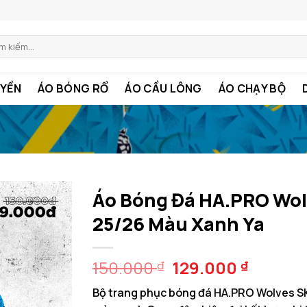
m:
YỀN
ÁO BÓNG RỔ
ÁO CẦU LÔNG
ÁO CHẠY BỘ
Áo Bóng Đá HA.PRO Wol
25/26 Màu Xanh Ya
Giá
Giá
150.000
129.000
₫
₫
gốc
hiện
Bộ trang phục bóng đá HA.PRO Wolves SK
là:
tại