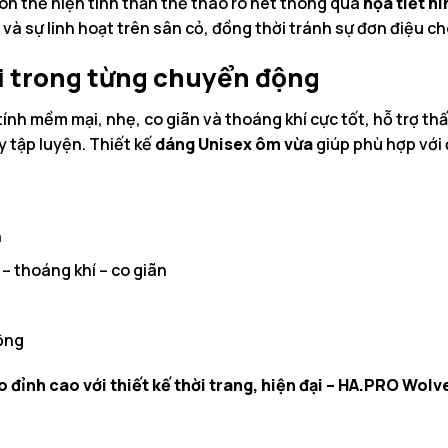
òn thể hiện tinh thần thể thao rõ nét thông qua
họa tiết hì
và sự linh hoạt trên sân cỏ, đồng thời tránh sự đơn điệu ch
ái trong từng chuyển động
tính mềm mại, nhẹ, co giãn và thoáng khí cực tốt, hỗ trợ th
y tập luyện. Thiết kế
dáng Unisex ôm vừa
giúp phù hợp với
n
– thoáng khí – co giãn
ộng
o đỉnh cao với thiết kế thời trang, hiện đại – HA.PRO Wol