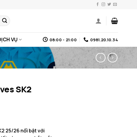
DỊCH VỤ
08:00 - 21:00
0981.20.10.34
ves SK2
2 25/26 nổi bật với