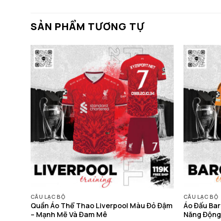
SẢN PHẨM TƯƠNG TỰ
CÂU LẠC BỘ
CÂU LẠC BỘ
 Cá
Quần Áo Thể Thao Liverpool Màu Đỏ Đậm
Áo Đấu Bar
– Mạnh Mẽ Và Đam Mê
Năng Động