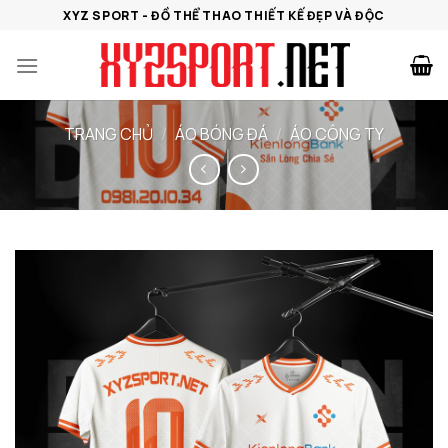
Bỏ
XYZ SPORT - ĐỒ THỂ THAO THIẾT KẾ ĐẸP VÀ ĐỘC
qua
nội
dung
TRANG CHỦ
/
ÁO BÓNG ĐÁ
/
ÁO CÔNG TY