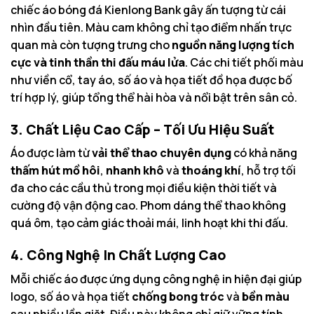
chiếc áo bóng đá Kienlong Bank gây ấn tượng từ cái
nhìn đầu tiên. Màu cam không chỉ tạo điểm nhấn trực
quan mà còn tượng trưng cho
nguồn năng lượng tích
cực và tinh thần thi đấu máu lửa
. Các chi tiết phối màu
như viền cổ, tay áo, số áo và họa tiết đồ họa được bố
trí hợp lý, giúp tổng thể hài hòa và nổi bật trên sân cỏ.
3. Chất Liệu Cao Cấp – Tối Ưu Hiệu Suất
Áo được làm từ
vải thể thao chuyên dụng
có khả năng
thấm hút mồ hôi
,
nhanh khô
và
thoáng khí
, hỗ trợ tối
đa cho các cầu thủ trong mọi điều kiện thời tiết và
cường độ vận động cao. Phom dáng thể thao không
quá ôm, tạo cảm giác thoải mái, linh hoạt khi thi đấu.
4. Công Nghệ In Chất Lượng Cao
Mỗi chiếc áo được ứng dụng công nghệ in hiện đại giúp
logo, số áo và họa tiết
chống bong tróc
và
bền màu
sau nhiều lần giặt. Điều này không chỉ giữ vững tính