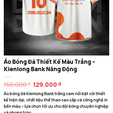
Áo Bóng Đá Thiết Kế Màu Trắng –
Kienlong Bank Năng Động
Giá
Giá
150.000
129.000
₫
₫
gốc
hiện
Áo bóng đá Kienlong Bank trắng cam nổi bật với thiết
là:
tại
kế hiện đại, chất liệu thể thao cao cấp và công nghệ in
150.000 ₫.
là:
bền màu – lựa chọn tối ưu cho đội bóng chuyên nghiệp
129.000 ₫.
và phong trào.