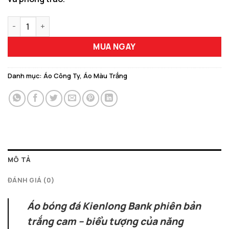
Áo Bóng Đá Thiết Kế Màu Trắng – Kienlong Bank Năng Động số
MUA NGAY
Danh mục:
Áo Công Ty
,
Áo Màu Trắng
MÔ TẢ
ĐÁNH GIÁ (0)
Áo bóng đá Kienlong Bank phiên bản
trắng cam – biểu tượng của năng