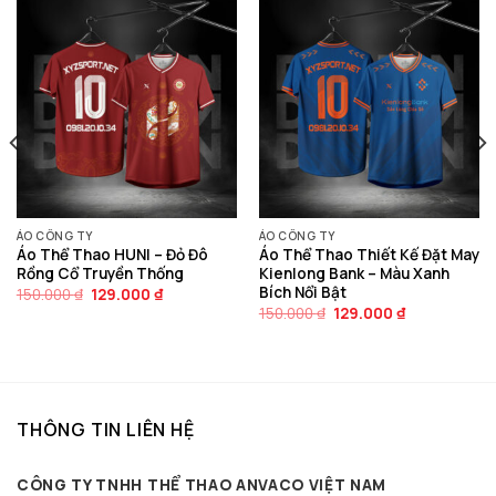
ÁO CÔNG TY
ÁO CÔNG TY
Áo Thể Thao HUNI – Đỏ Đô
Áo Thể Thao Thiết Kế Đặt May
Rồng Cổ Truyền Thống
Kienlong Bank – Màu Xanh
Bích Nổi Bật
Giá
Giá
150.000
₫
129.000
₫
gốc
hiện
Giá
Giá
150.000
₫
129.000
₫
là:
tại
gốc
hiện
150.000 ₫.
là:
là:
tại
129.000 ₫.
150.000 ₫.
là:
129.000 ₫.
THÔNG TIN LIÊN HỆ
CÔNG TY TNHH THỂ THAO ANVACO VIỆT NAM