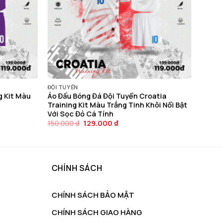
ĐỘI TUYỂN
g Kit Màu
Áo Đấu Bóng Đá Đội Tuyển Croatia
Training Kit Màu Trắng Tinh Khôi Nổi Bật
Với Sọc Đỏ Cá Tính
Giá
Giá
150.000
₫
129.000
₫
gốc
hiện
là:
tại
150.000 ₫.
là:
129.000 ₫.
CHÍNH SÁCH
CHÍNH SÁCH BẢO MẬT
CHÍNH SÁCH GIAO HÀNG