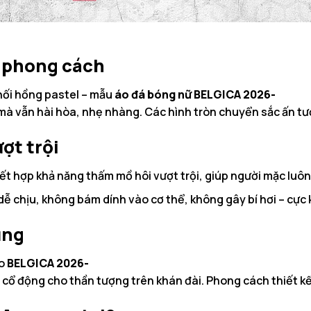
 phong cách
hối hồng pastel – mẫu
áo đá bóng nữ BELGICA 2026-
 vẫn hài hòa, nhẹ nhàng. Các hình tròn chuyển sắc ấn tượng
ợt trội
 kết hợp khả năng thấm mồ hôi vượt trội, giúp người mặc lu
dễ chịu, không bám dính vào cơ thể, không gây bí hơi – cực k
ụng
áo
BELGICA 2026-
 cổ động cho thần tượng trên khán đài. Phong cách thiết kế