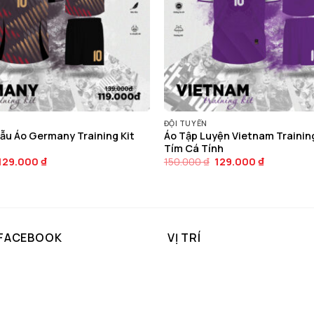
ĐỘI TUYỂN
ẫu Áo Germany Training Kit
Áo Tập Luyện Vietnam Trainin
Tím Cá Tính
Giá
Giá
Giá
Giá
129.000
₫
150.000
₫
129.000
₫
gốc
hiện
gốc
hiện
là:
tại
là:
tại
150.000 ₫.
là:
150.000 ₫.
là:
129.000 ₫.
129.000 ₫.
 FACEBOOK
VỊ TRÍ