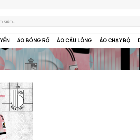
m:
YỀN
ÁO BÓNG RỔ
ÁO CẦU LÔNG
ÁO CHẠY BỘ