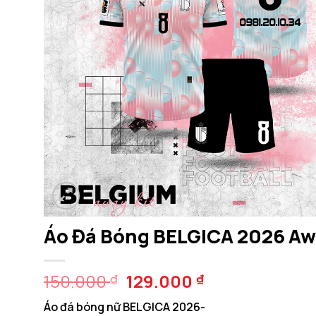
Áo Đá Bóng BELGICA 2026 Aw
Giá
Giá
150.000
129.000
₫
₫
gốc
hiện
Áo đá bóng nữ BELGICA 2026-
là:
tại