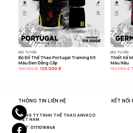
ĐỘI TUYỂN
ĐỘI TUYỂN
il
Bộ Đồ Thể Thao Portugal Training Kit
Thiết Kế M
Màu Đen Đẳng Cấp
Màu Nâu
Giá
Giá
150.000
₫
129.000
₫
150.000
₫
gốc
hiện
là:
tại
150.000 ₫.
là:
129.000 ₫.
THÔNG TIN LIÊN HỆ
KẾT NỐI
CÔNG TY TNHH THỂ THAO ANVACO
VIỆT NAM
MST: 0111016848