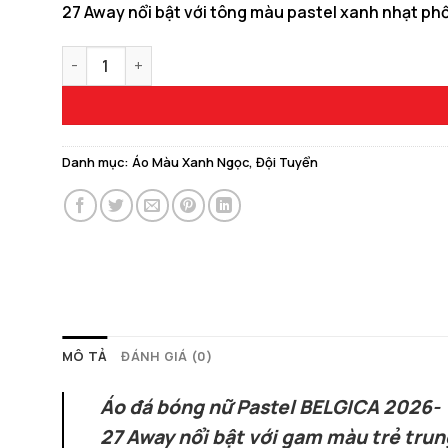
27 Away nổi bật với tông màu pastel xanh nhạt phối 
150.000 ₫.
là:
129.000 ₫.
Áo Đá Bóng BELGICA 2026 Away Màu Xanh Ngọc Phối Hồ
Danh mục:
Áo Màu Xanh Ngọc
,
Đội Tuyển
MÔ TẢ
ĐÁNH GIÁ (0)
Áo đá bóng nữ Pastel BELGICA 2026-
27 Away nổi bật với gam màu trẻ trun