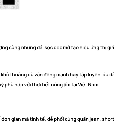
 cùng những dải sọc dọc mờ tạo hiệu ứng thị giác thú vị, g
ôn khô thoáng dù vận động mạnh hay tập luyện lâu dài.
ỳ phù hợp với thời tiết nóng ẩm tại Việt Nam.
 đơn giản mà tinh tế, dễ phối cùng quần jean, short hoặc vá