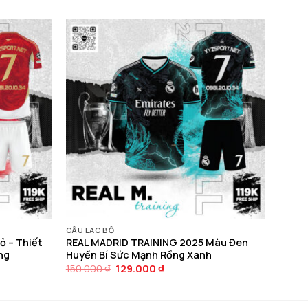
CÂU LẠC BỘ
ỏ – Thiết
REAL MADRID TRAINING 2025 Màu Đen
ng
Huyền Bí Sức Mạnh Rồng Xanh
Giá
Giá
150.000
₫
129.000
₫
gốc
hiện
là:
tại
150.000 ₫.
là:
129.000 ₫.