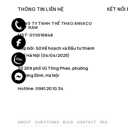
THÔNG TIN LIÊN HỆ
KẾT NỐI
CÔNG TY TNHH THỂ THAO ANVACO
VIỆT NAM
MST: 0111016848
Cấp bởi: Sở Kế hoạch và Đầu tư thành
phố Hà Nội (04/04/2025)
Số 209 phố Vũ Tông Phan, phường
Khương Đình, Hà Nội
Hotline: 0981.20.10.34
ABOUT
OUR STORES
BLOG
CONTACT
FAQ