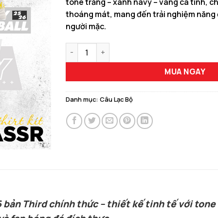
tone trắng – xanh navy – vàng cá tính, ch
150.000 ₫.
là:
thoáng mát, mang đến trải nghiệm năng
129.00
người mặc.
Áo Đấu Chính Thức Al Nassr 2025-26 Third M
MUA NGAY
Danh mục:
Câu Lạc Bộ
bản Third chính thức – thiết kế tinh tế với tone