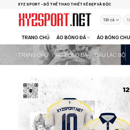
Bỏ
XYZ SPORT - ĐỒ THỂ THAO THIẾT KẾ ĐẸP VÀ ĐỘC
qua
nội
Tìm
kiế
dung
TRANG CHỦ
ÁO BÓNG ĐÁ
ÁO BÓNG CHU
TRANG CHỦ
/
ÁO BÓNG ĐÁ
/
CÂU LẠC BỘ