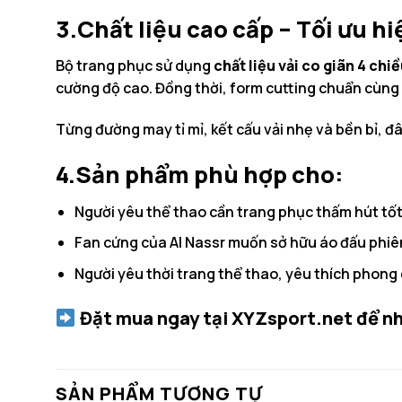
3.Chất liệu cao cấp – Tối ưu h
Bộ trang phục sử dụng
chất liệu vải co giãn 4 chi
cường độ cao. Đồng thời, form cutting chuẩn cùng
Từng đường may tỉ mỉ, kết cấu vải nhẹ và bền bỉ, đ
4.Sản phẩm phù hợp cho:
Người yêu thể thao cần trang phục thấm hút tố
Fan cứng của Al Nassr muốn sở hữu áo đấu phiê
Người yêu thời trang thể thao, yêu thích phong
Đặt mua ngay tại XYZsport.net
để nh
SẢN PHẨM TƯƠNG TỰ