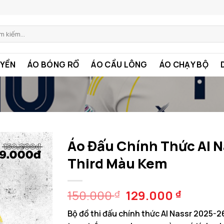
m:
YỀN
ÁO BÓNG RỔ
ÁO CẦU LÔNG
ÁO CHẠY BỘ
Áo Đấu Chính Thức Al 
Third Màu Kem
Giá
Giá
150.000
129.000
₫
₫
gốc
hiện
Bộ đồ thi đấu chính thức Al Nassr 2025-26
là:
tại