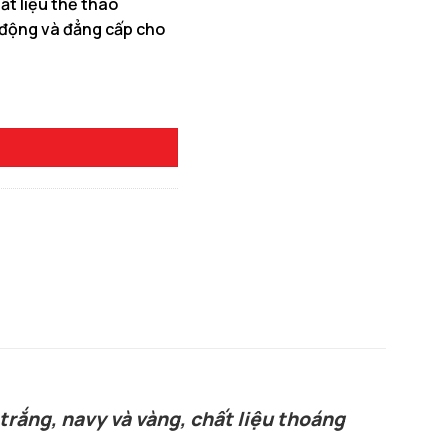
ất liệu thể thao
 động và đẳng cấp cho
0 ₫.
àu Kem số lượng
 trắng, navy và vàng, chất liệu thoáng