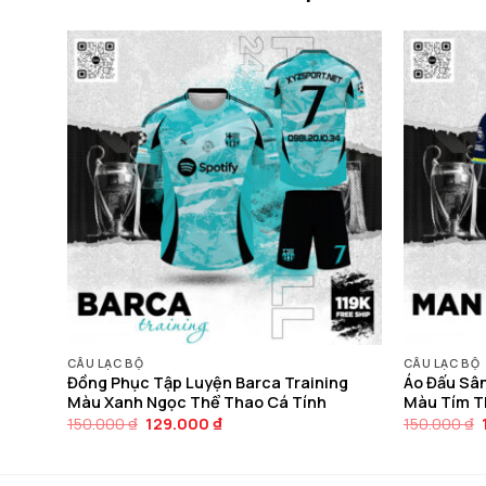
CÂU LẠC BỘ
CÂU LẠC BỘ
ngọc
Đồng Phục Tập Luyện Barca Training
Áo Đấu Sâ
Màu Xanh Ngọc Thể Thao Cá Tính
Màu Tím T
Giá
Giá
150.000
₫
129.000
₫
150.000
₫
gốc
hiện
là:
tại
150.000 ₫.
là:
129.000 ₫.