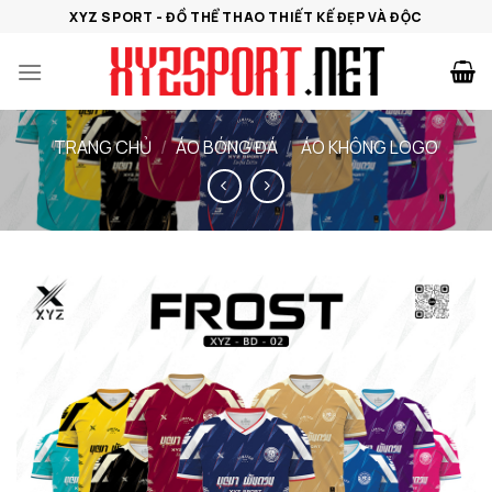
Bỏ
XYZ SPORT - ĐỒ THỂ THAO THIẾT KẾ ĐẸP VÀ ĐỘC
qua
nội
dung
TRANG CHỦ
/
ÁO BÓNG ĐÁ
/
ÁO KHÔNG LOGO