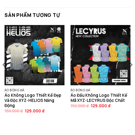
SẢN PHẨM TƯƠNG TỰ
ÁO BÓNG ĐÁ
ÁO BÓNG ĐÁ
Áo Không Logo Thiết Kế Đẹp
Áo Đấu Không Logo Thiết Kế
Và Độc XYZ-HELIOS Năng
Mã XYZ-LECYRUS Độc Chất
Động
Giá
Giá
150.000
₫
129.000
₫
gốc
hiện
Giá
Giá
150.000
₫
129.000
₫
là:
tại
gốc
hiện
150.000 ₫.
là:
là:
tại
129.000 ₫.
150.000 ₫.
là:
129.000 ₫.