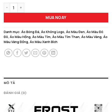
gốc
hiện
Áo Đấu Thiết Kế Phong Cách Thái Lan FROST Cực Chất số lượ
là:
tại
150.000 ₫.
là:
MUA NGAY
129.000 ₫.
Danh mục:
Áo Bóng Đá
,
Áo Không Logo
,
Áo Màu Đen
,
Áo Màu Đỏ
Đô
,
Áo Màu Hồng
,
Áo Màu Tím
,
Áo Màu Tím Than
,
Áo Màu Vàng
,
Áo
Màu Vàng Đồng
,
Áo Màu Xanh Bích
MÔ TẢ
ĐÁNH GIÁ (0)