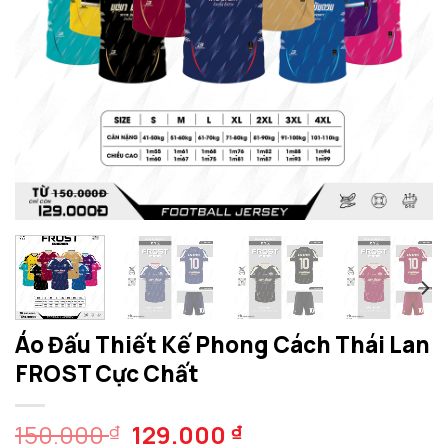
Áo Đấu Thiết Kế Phong Cách Thái Lan
FROST Cực Chất
Giá
Giá
150.000
129.000
₫
₫