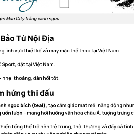
yện Man City trắng xanh ngọc
 Bảo Từ Nội Địa
g lĩnh vực thiết kế và may mặc thể thao tại Việt Nam.
Sport, đặt tại Việt Nam.
 nhẹ, thoáng, đàn hồi tốt.
ảm hứng thi đấu
anh ngọc bích (teal)
, tạo cảm giác mát mẻ, năng động nhưn
g uốn lượn
– mang hơi hướng văn hóa châu Á, tượng trưng ch
khiến tổng thể trở nên trẻ trung, thời thượng và đầy cá tín
nh nhận diện và sự chuyên nghiệp cho người mặc.