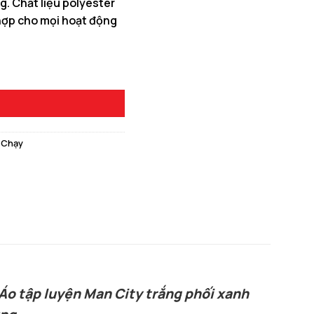
. Chất liệu polyester
hợp cho mọi hoạt động
0 ₫.
iết rồng cực chất số lượng
 Chạy
 Áo tập luyện Man City trắng phối xanh