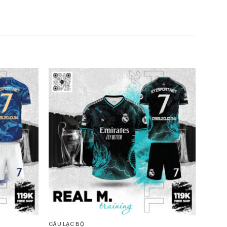
CÂU LẠC BỘ