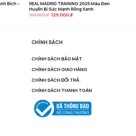
nh Bích –
REAL MADRID TRAINING 2025 Màu Đen
Huyền Bí Sức Mạnh Rồng Xanh
Giá
Giá
150.000
₫
129.000
₫
gốc
hiện
là:
tại
150.000 ₫.
là:
129.000 ₫.
CHÍNH SÁCH
CHÍNH SÁCH BẢO MẬT
CHÍNH SÁCH GIAO HÀNG
CHÍNH SÁCH ĐỔI TRẢ
CHÍNH SÁCH THANH TOÁN