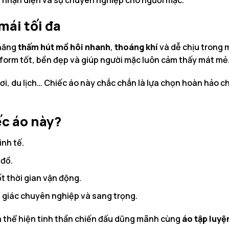
mái tối đa
 năng
thấm hút mồ hôi nhanh
,
thoáng khí
và dễ chịu trong m
 form tốt, bền đẹp và giúp người mặc luôn cảm thấy mát mẻ
hơi, du lịch… Chiếc áo này chắc chắn là lựa chọn hoàn hảo c
ếc áo này?
inh tế.
 đồ.
t thời gian vận động.
m giác chuyên nghiệp và sang trọng.
à thể hiện tinh thần chiến đấu dũng mãnh cùng
áo tập luyệ