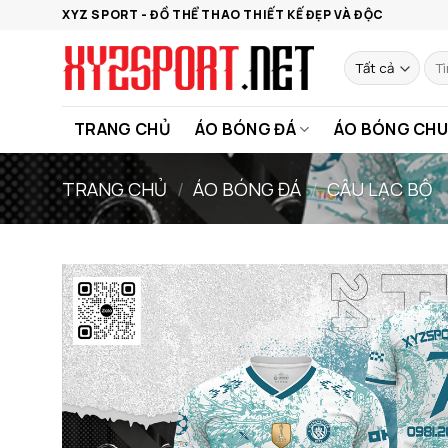
Bỏ
XYZ SPORT - ĐỒ THỂ THAO THIẾT KẾ ĐẸP VÀ ĐỘC
qua
nội
Tìm
kiế
dung
TRANG CHỦ
ÁO BÓNG ĐÁ
ÁO BÓNG CHU
TRANG CHỦ
/
ÁO BÓNG ĐÁ
/
CÂU LẠC BỘ