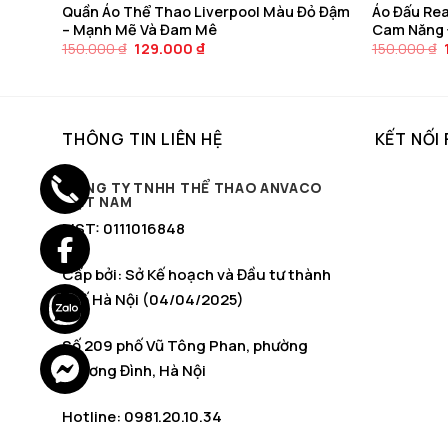
n –
Quần Áo Thể Thao Liverpool Màu Đỏ Đậm
Áo Đấu Rea
– Mạnh Mẽ Và Đam Mê
Cam Năng
Giá
Giá
150.000
₫
129.000
₫
150.000
₫
gốc
hiện
là:
tại
150.000 ₫.
là:
129.000 ₫.
THÔNG TIN LIÊN HỆ
KẾT NỐI
CÔNG TY TNHH THỂ THAO ANVACO
VIỆT NAM
MST: 0111016848
Cấp bởi: Sở Kế hoạch và Đầu tư thành
phố Hà Nội (04/04/2025)
Số 209 phố Vũ Tông Phan, phường
Khương Đình, Hà Nội
Hotline: 0981.20.10.34