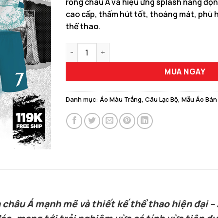
rồng châu Á và hiệu ứng splash năng động
150.000 ₫.
là:
cao cấp, thấm hút tốt, thoáng mát, phù 
129.00
thể thao.
Áo tập luyện Man City trắng xanh ngọc họa t
MUA NGAY
Danh mục:
Áo Màu Trắng
,
Câu Lạc Bộ
,
Mẫu Áo Bán
châu Á mạnh mẽ và thiết kế thể thao hiện đại –