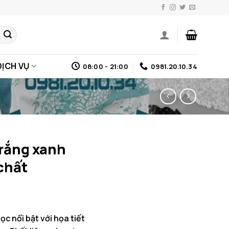
DỊCH VỤ
08:00 - 21:00
0981.20.10.34
trắng xanh
chất
c nổi bật với họa tiết