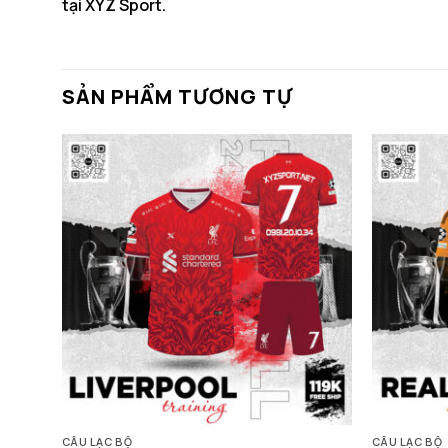
tại
XYZ Sport
.
SẢN PHẨM TƯƠNG TỰ
CÂU LẠC BỘ
CÂU LẠC BỘ