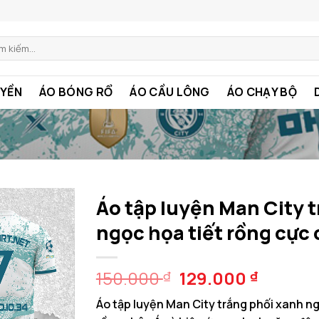
m:
YỀN
ÁO BÓNG RỔ
ÁO CẦU LÔNG
ÁO CHẠY BỘ
Áo tập luyện Man City 
ngọc họa tiết rồng cực 
Giá
Giá
150.000
129.000
₫
₫
gốc
hiện
Áo tập luyện Man City trắng phối xanh ngọ
là:
tại