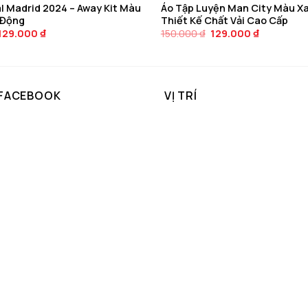
l Madrid 2024 – Away Kit Màu
Áo Tập Luyện Man City Màu Xa
 Động
Thiết Kế Chất Vải Cao Cấp
Giá
Giá
Giá
Giá
129.000
₫
150.000
₫
129.000
₫
gốc
hiện
gốc
hiện
là:
tại
là:
tại
150.000 ₫.
là:
150.000 ₫.
là:
129.000 ₫.
129.000 ₫.
 FACEBOOK
VỊ TRÍ