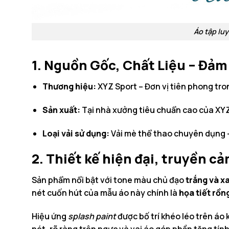
Áo tập lu
1. Nguồn Gốc, Chất Liệu – Đảm
Thương hiệu:
XYZ Sport – Đơn vị tiên phong tron
Sản xuất:
Tại nhà xưởng tiêu chuẩn cao của XYZ 
Loại vải sử dụng:
Vải mè thể thao chuyên dụng –
2. Thiết kế hiện đại, truyền c
Sản phẩm nổi bật với tone màu chủ đạo
trắng và x
nét cuốn hút của mẫu áo này chính là
họa tiết rồn
Hiệu ứng
splash paint
được bố trí khéo léo trên áo 
nét, rõ ràng trên ngực và vai áo góp phần tăng tí