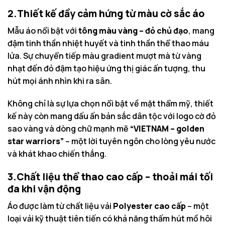
2.Thiết kế đầy cảm hứng từ màu cờ sắc áo
Mẫu áo nổi bật với
tông màu vàng – đỏ chủ đạo
, mang
đậm tinh thần nhiệt huyết và tinh thần thể thao máu
lửa. Sự chuyển tiếp màu gradient mượt mà từ vàng
nhạt đến đỏ đậm tạo hiệu ứng thị giác ấn tượng, thu
hút mọi ánh nhìn khi ra sân.
Không chỉ là sự lựa chọn nổi bật về mặt thẩm mỹ, thiết
kế này còn mang dấu ấn bản sắc dân tộc với logo cờ đỏ
sao vàng và dòng chữ mạnh mẽ
“VIETNAM – golden
star warriors”
– một lời tuyên ngôn cho lòng yêu nước
và khát khao chiến thắng.
3.Chất liệu thể thao cao cấp – thoải mái tối
đa khi vận động
Áo được làm từ chất liệu vải
Polyester cao cấp
– một
loại vải kỹ thuật tiên tiến có khả năng thấm hút mồ hôi