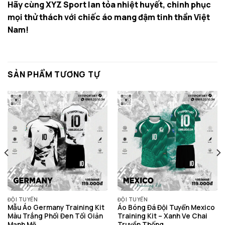
Hãy cùng XYZ Sport lan tỏa nhiệt huyết, chinh phục
mọi thử thách với chiếc áo mang đậm tinh thần Việt
Nam!
SẢN PHẨM TƯƠNG TỰ
ĐỘI TUYỂN
ĐỘI TUYỂN
Mẫu Áo Germany Training Kit
Áo Bóng Đá Đội Tuyển Mexico
Màu Trắng Phối Đen Tối Giản
Training Kit – Xanh Ve Chai
Mạnh Mẽ
Truyền Thống