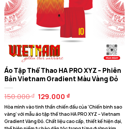
Áo Tập Thể Thao HA PRO XYZ – Phiên
Bản Vietnam Gradient Màu Vàng Đỏ
Giá
Giá
150.000
129.000
₫
₫
gốc
hiện
Hòa mình vào tinh thần chiến đấu của ‘Chiến binh sao
là:
tại
vàng’ với mẫu áo tập thể thao HA PRO XYZ – Vietnam
150.000 ₫.
là:
Gradient Vàng Đỏ. Chất liệu cao cấp, thiết kế hiện đại,
129.000 ₫.
thể hiện niềm tự hào dân tộc trong từng đường kim