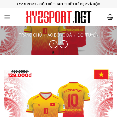
Bỏ
XYZ SPORT - ĐỒ THỂ THAO THIẾT KẾ ĐẸP VÀ ĐỘC
qua
nội
dung
TRANG CHỦ
/
ÁO BÓNG ĐÁ
/
ĐỘI TUYỂN