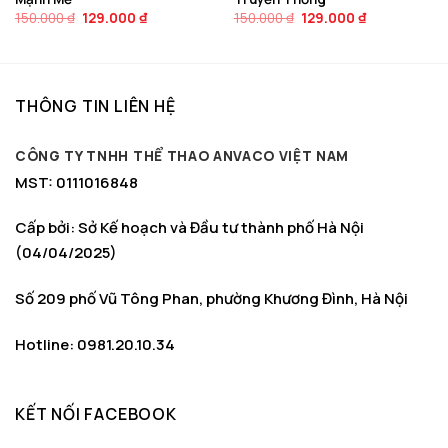
Giá
Giá
Giá
Giá
150.000
₫
129.000
₫
150.000
₫
129.000
₫
gốc
hiện
gốc
hiện
là:
tại
là:
tại
150.000 ₫.
là:
150.000 ₫.
là:
129.000 ₫.
129.000 ₫.
THÔNG TIN LIÊN HỆ
CÔNG TY TNHH THỂ THAO ANVACO VIỆT NAM
MST: 0111016848
Cấp bởi: Sở Kế hoạch và Đầu tư thành phố Hà Nội
(04/04/2025)
Số 209 phố Vũ Tông Phan, phường Khương Đình, Hà Nội
Hotline: 0981.20.10.34
KẾT NỐI FACEBOOK