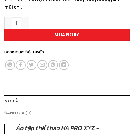
mũi chỉ.
Áo Tập Thể Thao HA PRO XYZ – Phiên Bản Vietnam Gradient M
MUA NGAY
Danh mục:
Đội Tuyển
MÔ TẢ
ĐÁNH GIÁ (0)
Áo tập thể thao HA PRO XYZ –