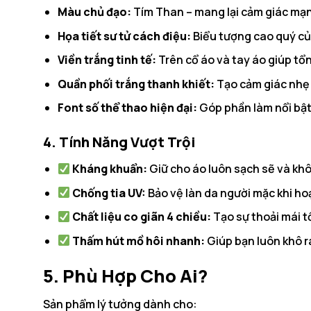
Màu chủ đạo:
Tím Than – mang lại cảm giác mạ
Họa tiết sư tử cách điệu:
Biểu tượng cao quý của
Viền trắng tinh tế:
Trên cổ áo và tay áo giúp tổng
Quần phối trắng thanh khiết:
Tạo cảm giác nhẹ 
Font số thể thao hiện đại:
Góp phần làm nổi bật 
4. Tính Năng Vượt Trội
Kháng khuẩn:
Giữ cho áo luôn sạch sẽ và khô
Chống tia UV:
Bảo vệ làn da người mặc khi hoạ
Chất liệu co giãn 4 chiều:
Tạo sự thoải mái t
Thấm hút mồ hôi nhanh:
Giúp bạn luôn khô rá
5. Phù Hợp Cho Ai?
Sản phẩm lý tưởng dành cho: