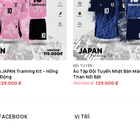
ĐỘI TUYỂN
 JAPAN Training Kit – Hồng
Áo Tập Đội Tuyển Nhật Bản Mà
 Động
Than Nổi Bật
Giá
Giá
Giá
Giá
129.000
₫
150.000
₫
129.000
₫
gốc
hiện
gốc
hiện
là:
tại
là:
tại
150.000 ₫.
là:
150.000 ₫.
là:
129.000 ₫.
129.000 ₫.
 FACEBOOK
VỊ TRÍ