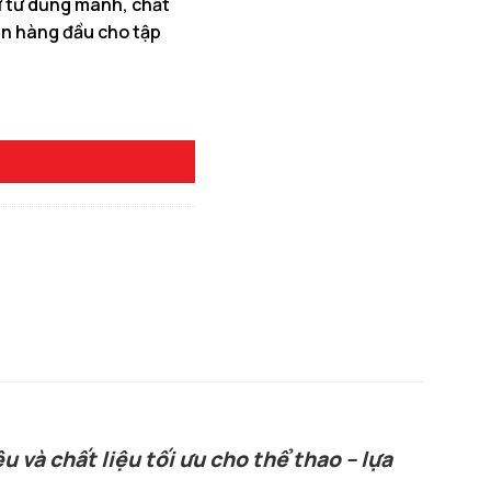
ư tử dũng mãnh, chất
ọn hàng đầu cho tập
0 ₫.
Tím Than số lượng
 và chất liệu tối ưu cho thể thao – lựa