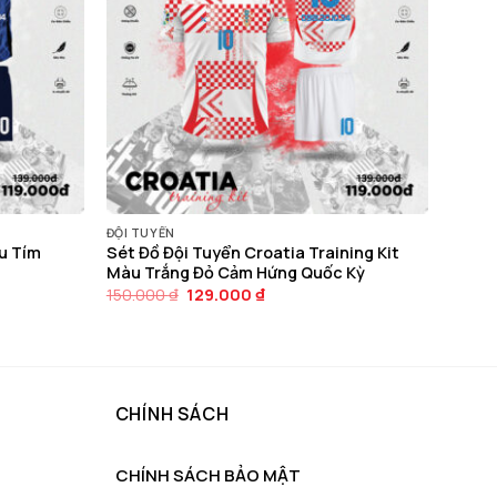
ĐỘI TUYỂN
u Tím
Sét Đồ Đội Tuyển Croatia Training Kit
Màu Trắng Đỏ Cảm Hứng Quốc Kỳ
Giá
Giá
150.000
₫
129.000
₫
gốc
hiện
là:
tại
150.000 ₫.
là:
129.000 ₫.
CHÍNH SÁCH
CHÍNH SÁCH BẢO MẬT