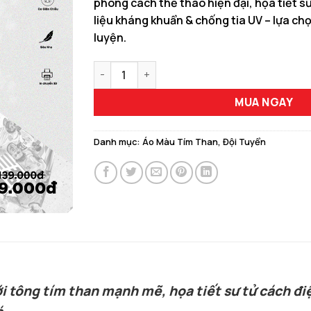
phong cách thể thao hiện đại, họa tiết s
150.000 ₫.
là:
liệu kháng khuẩn & chống tia UV – lựa ch
129.00
luyện.
Bộ Đồ Áo Đấu Netherlands Training Kit Màu 
MUA NGAY
Danh mục:
Áo Màu Tím Than
,
Đội Tuyển
i tông tím than mạnh mẽ, họa tiết sư tử cách điệu