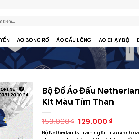
:
YỀN
ÁO BÓNG RỔ
ÁO CẦU LÔNG
ÁO CHẠY BỘ
Bộ Đồ Áo Đấu Netherlan
Kit Màu Tím Than
Giá
Giá
150.000
129.000
₫
₫
gốc
hiện
Bộ Netherlands Training Kit màu xanh 
là:
tại