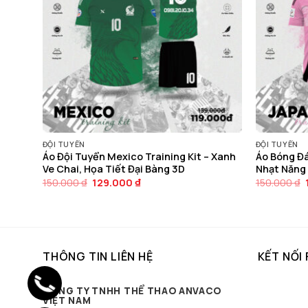
ĐỘI TUYỂN
ĐỘI TUYỂN
 Đội
Áo Đội Tuyển Mexico Training Kit – Xanh
Áo Bóng Đá
Ve Chai, Họa Tiết Đại Bàng 3D
Nhạt Năng
Giá
Giá
150.000
₫
129.000
₫
150.000
₫
gốc
hiện
là:
tại
150.000 ₫.
là:
129.000 ₫.
THÔNG TIN LIÊN HỆ
KẾT NỐI
CÔNG TY TNHH THỂ THAO ANVACO
VIỆT NAM