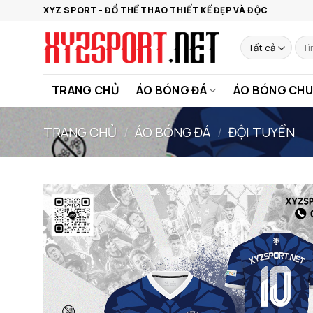
Bỏ
XYZ SPORT - ĐỒ THỂ THAO THIẾT KẾ ĐẸP VÀ ĐỘC
qua
nội
Tìm
kiếm
dung
TRANG CHỦ
ÁO BÓNG ĐÁ
ÁO BÓNG CHU
TRANG CHỦ
/
ÁO BÓNG ĐÁ
/
ĐỘI TUYỂN