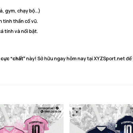
á, gym, chạy bộ…)
 tinh thần cổ vũ.
á tính và nổi bật.
 cực “chất”
này! Sở hữu ngay hôm nay tại
XYZSport.net
để 