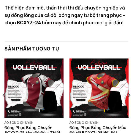
Thể hiện đam mê, thần thái thi đấu chuyên nghiệp và
sự đồng lòng của cả đội bóng ngay từ bộ trang phục –
chọn
BCXYZ-24
hôm nay để chinh phục mọi giải đấu!
SẢN PHẨM TƯƠNG TỰ
ÁO BÓNG CHUYỀN
ÁO BÓNG CHUYỀN
Đồng Phục Bóng Chuyền
Đồng Phục Bóng Chuyền Màu
BCXYZ-25 Màu Đỏ Đô – Thiết
Đỏ Mã BCXYZ-08 Nổi Bật