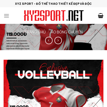
Bỏ
XYZ SPORT - ĐỒ THỂ THAO THIẾT KẾ ĐẸP VÀ ĐỘC
qua
nội
dung
TRANG CHỦ
/
ÁO BÓNG CHUYỀN