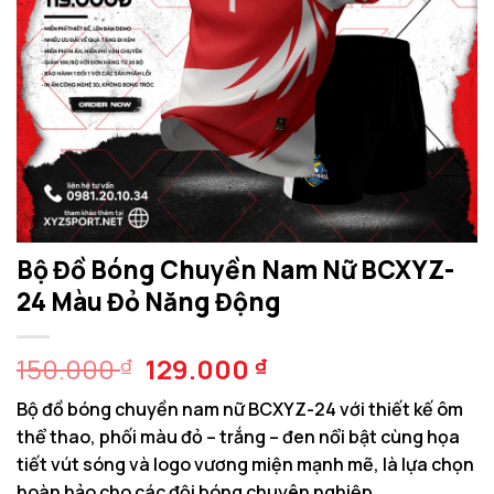
Bộ Đồ Bóng Chuyền Nam Nữ BCXYZ-
24 Màu Đỏ Năng Động
Giá
Giá
150.000
129.000
₫
₫
gốc
hiện
Bộ đồ bóng chuyền nam nữ BCXYZ-24 với thiết kế ôm
là:
tại
thể thao, phối màu đỏ – trắng – đen nổi bật cùng họa
150.000 ₫.
là:
tiết vút sóng và logo vương miện mạnh mẽ, là lựa chọn
129.000 ₫.
hoàn hảo cho các đội bóng chuyên nghiệp.