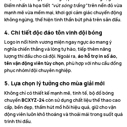
Điểm nhấn là họa tiết
“vút sóng trắng”
trên nền đỏ vừa
mạnh mẽ vừa mềm mại, khơi gợi cảm giác chuyển động
không ngừng, thể hiện tinh thần bứt phá trên sân đấu.
4. Chi tiết độc đáo tôn vinh đội bóng
Logo in nổi hình vương miện ngay ngực áo mang ý
nghĩa chiến thắng và lòng tự hào, tiếp thêm năng
lượng thi đấu cho cả đội. Ngoài ra,
áo hỗ trợ in số áo,
tên vận động viên tùy chọn
, phù hợp với nhu cầu đồng
phục nhóm/đội chuyên nghiệp.
5. Lựa chọn lý tưởng cho mùa giải mới
Không chỉ có thiết kế mạnh mẽ, tinh tế, bộ đồ bóng
chuyền
BCXYZ-24
còn sử dụng chất liệu thể thao cao
cấp, bền đẹp, thấm hút mồ hôi hiệu quả, giữ cho vận
động viên luôn khô thoáng và thoải mái trong suốt quá
trình thi đấu.