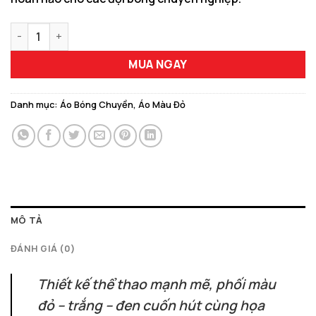
Bộ Đồ Bóng Chuyền Nam Nữ BCXYZ-24 Màu Đỏ Năng Động số l
MUA NGAY
Danh mục:
Áo Bóng Chuyền
,
Áo Màu Đỏ
MÔ TẢ
ĐÁNH GIÁ (0)
Thiết kế thể thao mạnh mẽ, phối màu
đỏ – trắng – đen cuốn hút cùng họa