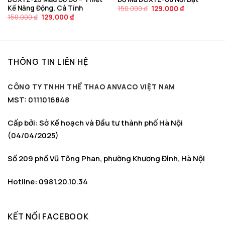
Kế Năng Động, Cá Tính
Giá
Giá
150.000
₫
129.000
₫
gốc
hiện
Giá
Giá
150.000
₫
129.000
₫
là:
tại
gốc
hiện
150.000 ₫.
là:
là:
tại
129.000 ₫.
150.000 ₫.
là:
129.000 ₫.
THÔNG TIN LIÊN HỆ
CÔNG TY TNHH THỂ THAO ANVACO VIỆT NAM
MST: 0111016848
Cấp bởi: Sở Kế hoạch và Đầu tư thành phố Hà Nội
(04/04/2025)
Số 209 phố Vũ Tông Phan, phường Khương Đình, Hà Nội
Hotline: 0981.20.10.34
KẾT NỐI FACEBOOK