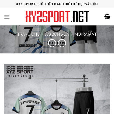
Bỏ
XYZ SPORT - ĐỒ THỂ THAO THIẾT KẾ ĐẸP VÀ ĐỘC
qua
nội
dung
TRANG CHỦ
/
ÁO BÓNG ĐÁ
/
MỚI RA MẮT