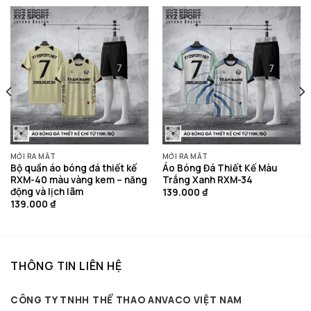
MỚI RA MẮT
MỚI RA MẮT
Bộ quần áo bóng đá thiết kế
Áo Bóng Đá Thiết Kế Màu
RXM-40 màu vàng kem – năng
Trắng Xanh RXM-34
động và lịch lãm
139.000
₫
139.000
₫
THÔNG TIN LIÊN HỆ
CÔNG TY TNHH THỂ THAO ANVACO VIỆT NAM