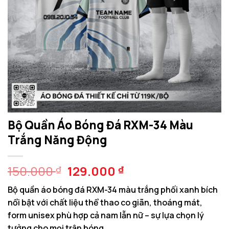
Bộ Quần Áo Bóng Đá RXM-34 Màu
Trắng Năng Động
Giá
Giá
150.000
129.000
₫
₫
gốc
hiện
Bộ quần áo bóng đá RXM-34 màu trắng phối xanh bích
là:
tại
nổi bật với chất liệu thể thao co giãn, thoáng mát,
150.000 ₫.
là:
form unisex phù hợp cả nam lẫn nữ – sự lựa chọn lý
129.000 ₫.
tưởng cho mọi trận bóng.