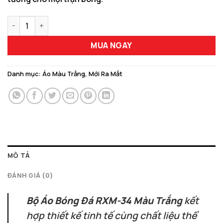
Bộ Quần Áo Bóng Đá RXM-34 Màu Trắng Năng Động số lượng
MUA NGAY
Danh mục:
Áo Màu Trắng
,
Mới Ra Mắt
MÔ TẢ
ĐÁNH GIÁ (0)
Bộ Áo Bóng Đá RXM-34 Màu Trắng
kết
hợp thiết kế tinh tế cùng chất liệu thể