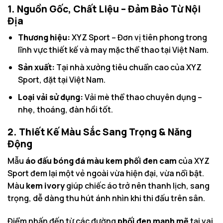
1. Nguồn Gốc, Chất Liệu – Đảm Bảo Từ Nội
Địa
Thương hiệu:
XYZ Sport – Đơn vị tiên phong trong
lĩnh vực thiết kế và may mặc thể thao tại Việt Nam.
Sản xuất:
Tại nhà xưởng tiêu chuẩn cao của XYZ
Sport, đặt tại Việt Nam.
Loại vải sử dụng:
Vải mè thể thao chuyên dụng –
nhẹ, thoáng, đàn hồi tốt.
2. Thiết Kế Màu Sắc Sang Trọng & Năng
Động
Mẫu
áo đấu bóng đá màu kem phối đen cam
của XYZ
Sport đem lại một vẻ ngoài vừa hiện đại, vừa nổi bật.
Màu
kem ivory
giúp chiếc áo trở nên thanh lịch, sang
trọng, dễ dàng thu hút ánh nhìn khi thi đấu trên sân.
Điểm nhấn đến từ các đường
phối đen mạnh mẽ
tại vai,