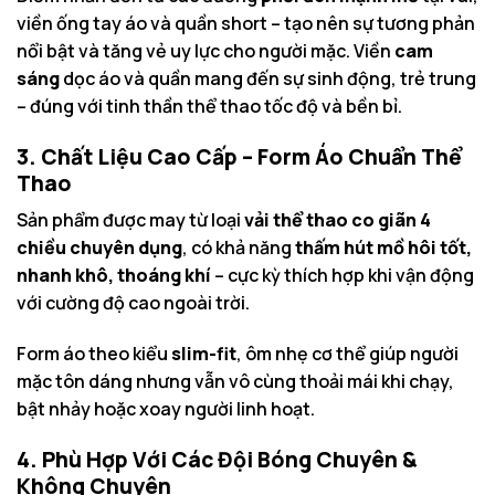
viền ống tay áo và quần short – tạo nên sự tương phản
nổi bật và tăng vẻ uy lực cho người mặc. Viền
cam
sáng
dọc áo và quần mang đến sự sinh động, trẻ trung
– đúng với tinh thần thể thao tốc độ và bền bỉ.
3. Chất Liệu Cao Cấp – Form Áo Chuẩn Thể
Thao
Sản phẩm được may từ loại
vải thể thao co giãn 4
chiều chuyên dụng
, có khả năng
thấm hút mồ hôi tốt,
nhanh khô, thoáng khí
– cực kỳ thích hợp khi vận động
với cường độ cao ngoài trời.
Form áo theo kiểu
slim-fit
, ôm nhẹ cơ thể giúp người
mặc tôn dáng nhưng vẫn vô cùng thoải mái khi chạy,
bật nhảy hoặc xoay người linh hoạt.
4. Phù Hợp Với Các Đội Bóng Chuyên &
Không Chuyên