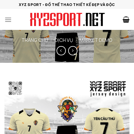
Bỏ
XYZ SPORT - ĐỒ THỂ THAO THIẾT KẾ ĐẸP VÀ ĐỘC
qua
nội
dung
TRANG CHỦ
/
DỊCH VỤ
/
MARKET DEMO