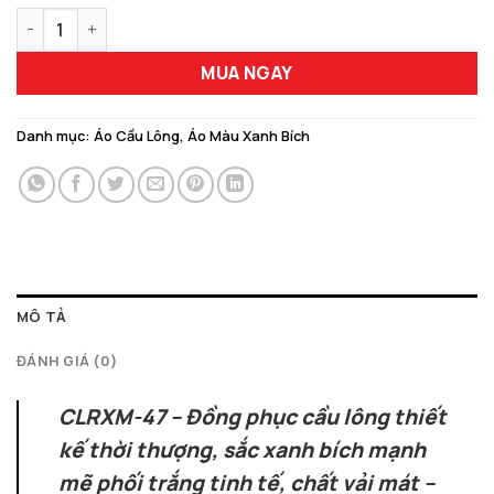
Đồng Phục Cầu Lông Độc Quyền Mã CLRXM-47 Màu Xanh Bích 
MUA NGAY
Danh mục:
Áo Cầu Lông
,
Áo Màu Xanh Bích
MÔ TẢ
ĐÁNH GIÁ (0)
CLRXM-47 – Đồng phục cầu lông thiết
kế thời thượng, sắc xanh bích mạnh
mẽ phối trắng tinh tế, chất vải mát –