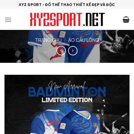
Bỏ
XYZ SPORT - ĐỒ THỂ THAO THIẾT KẾ ĐẸP VÀ ĐỘC
qua
nội
dung
TRANG CHỦ
/
ÁO CẦU LÔNG