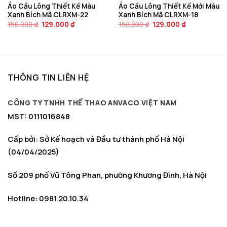
Áo Cầu Lông Thiết Kế Màu
Áo Cầu Lông Thiết Kế Mới Màu
Xanh Bích Mã CLRXM-22
Xanh Bích Mã CLRXM-18
Giá
Giá
Giá
Giá
150.000
₫
129.000
₫
150.000
₫
129.000
₫
gốc
hiện
gốc
hiện
là:
tại
là:
tại
150.000 ₫.
là:
150.000 ₫.
là:
129.000 ₫.
129.000 ₫.
THÔNG TIN LIÊN HỆ
CÔNG TY TNHH THỂ THAO ANVACO VIỆT NAM
MST: 0111016848
Cấp bởi: Sở Kế hoạch và Đầu tư thành phố Hà Nội
(04/04/2025)
Số 209 phố Vũ Tông Phan, phường Khương Đình, Hà Nội
Hotline: 0981.20.10.34