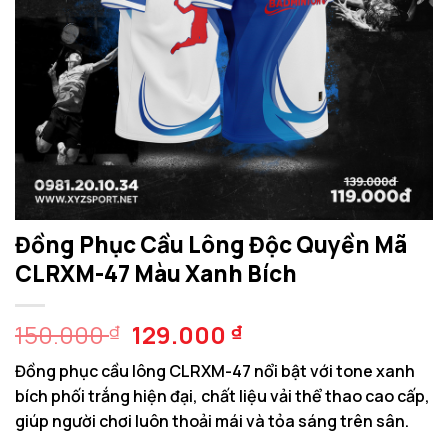
Đồng Phục Cầu Lông Độc Quyền Mã
CLRXM-47 Màu Xanh Bích
Giá
Giá
150.000
129.000
₫
₫
gốc
hiện
Đồng phục cầu lông CLRXM-47 nổi bật với tone xanh
là:
tại
bích phối trắng hiện đại, chất liệu vải thể thao cao cấp,
150.000 ₫.
là:
giúp người chơi luôn thoải mái và tỏa sáng trên sân.
129.000 ₫.