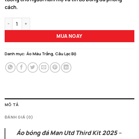
cách.
Mẫu Áo Bóng Đá Man Utd Third Kit 2025 Màu Trắng Phối Đỏ Đe
MUA NGAY
Danh mục:
Áo Màu Trắng
,
Câu Lạc Bộ
MÔ TẢ
ĐÁNH GIÁ (0)
Áo bóng đá Man Utd Third Kit 2025
–