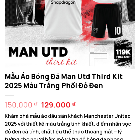
Mẫu Áo Bóng Đá Man Utd Third Kit
2025 Màu Trắng Phối Đỏ Đen
Giá
Giá
150.000
129.000
₫
₫
gốc
hiện
Khám phá mẫu áo đấu sân khách Manchester United
là:
tại
2025 với thiết kế màu trắng tinh khiết, điểm nhấn sọc
150.000 ₫.
là:
đỏ đen cá tính, chất liệu thể thao thoáng mát – lý
129.000 ₫.
tưởng cho người hâm mộ và tín đồ bóng đá phong