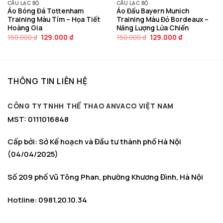
CÂU LẠC BỘ
CÂU LẠC BỘ
Áo Bóng Đá Tottenham
Áo Đấu Bayern Munich
Training Màu Tím – Họa Tiết
Training Màu Đỏ Bordeaux –
Hoàng Gia
Năng Lượng Lửa Chiến
Giá
Giá
Giá
Giá
150.000
₫
129.000
₫
150.000
₫
129.000
₫
gốc
hiện
gốc
hiện
là:
tại
là:
tại
150.000 ₫.
là:
150.000 ₫.
là:
129.000 ₫.
129.000 ₫.
THÔNG TIN LIÊN HỆ
CÔNG TY TNHH THỂ THAO ANVACO VIỆT NAM
MST: 0111016848
Cấp bởi: Sở Kế hoạch và Đầu tư thành phố Hà Nội
(04/04/2025)
Số 209 phố Vũ Tông Phan, phường Khương Đình, Hà Nội
Hotline: 0981.20.10.34