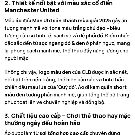
2. Thiết kế nổi bật với màu sắc cổ điển
Manchester United
Mẫu
áo đấu Man Utd sân khách mùa giải 2025
gây ấn
tượng mạnh mẽ với tone màu
trắng chủ đạo
– biểu
tượng của sự tinh tế, sạch sẽ và dễ phối đồ. Điểm nhấn
đặc sắc đến từ
sọc ngang đỏ & đen
ở phần ngực, mang
lại phong cách mạnh mẽ, thể thao đầy năng lượng cho
người mặc.
Không chỉ vậy,
logo màu đen
của CLB được in sắc nét,
nổi bật trên nền trắng, thể hiện bản sắc và tinh thần
chiến đấu máu lửa của ‘Quỷ đỏ’. Áo đi kèm
quần short
màu đen
tương phản mạnh mẽ, giúp tổng thể bộ trang
phục toát lên vẻ chuyên nghiệp và đồng bộ.
3. Chất liệu cao cấp – Chơi thể thao hay mặc
thường ngày đều hoàn hảo
Áo được làm từ
sợi tổng hợp cao cấp
chuyên dùng