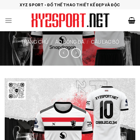
Bỏ
XYZ SPORT - ĐỒ THỂ THAO THIẾT KẾ ĐẸP VÀ ĐỘC
qua
nội
dung
TRANG CHỦ
/
ÁO BÓNG ĐÁ
/
CÂU LẠC BỘ