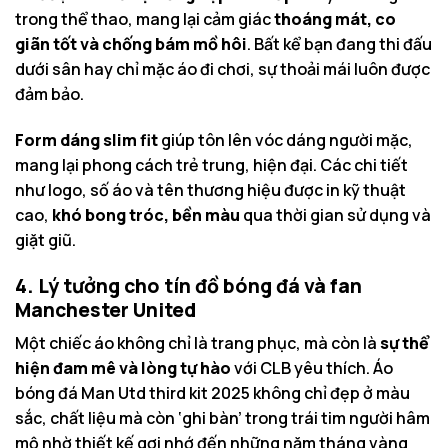
trong thể thao, mang lại cảm giác
thoáng mát, co
giãn tốt và chống bám mồ hôi
. Bất kể bạn đang thi đấu
dưới sân hay chỉ mặc áo đi chơi, sự thoải mái luôn được
đảm bảo.
Form dáng slim fit
giúp tôn lên vóc dáng người mặc,
mang lại phong cách trẻ trung, hiện đại. Các chi tiết
như logo, số áo và tên thương hiệu được in kỹ thuật
cao,
khó bong tróc, bền màu
qua thời gian sử dụng và
giặt giũ.
4. Lý tưởng cho tín đồ bóng đá và fan
Manchester United
Một chiếc áo không chỉ là trang phục, mà còn là
sự thể
hiện đam mê và lòng tự hào
với CLB yêu thích. Áo
bóng đá Man Utd third kit 2025 không chỉ đẹp ở màu
sắc, chất liệu mà còn ‘ghi bàn’ trong trái tim người hâm
mộ nhờ thiết kế gợi nhớ đến những năm tháng vàng