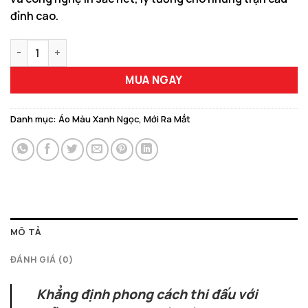
đỉnh cao.
Mẫu Áo Bóng Đá Thiết Kế Màu Xanh Ngọc RXM-76 số lượng
MUA NGAY
Danh mục:
Áo Màu Xanh Ngọc
,
Mới Ra Mắt
MÔ TẢ
ĐÁNH GIÁ (0)
Khẳng định phong cách thi đấu với