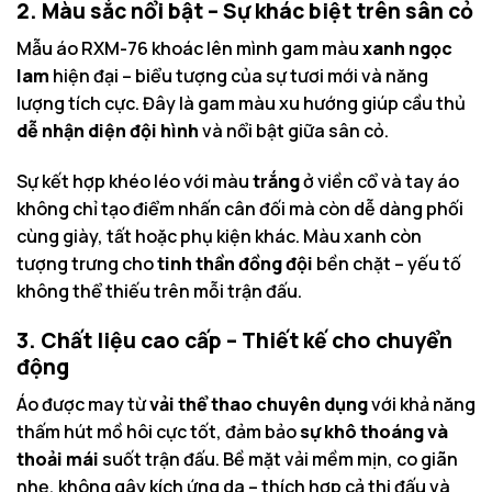
2. Màu sắc nổi bật – Sự khác biệt trên sân cỏ
Mẫu áo RXM-76 khoác lên mình gam màu
xanh ngọc
lam
hiện đại – biểu tượng của sự tươi mới và năng
lượng tích cực. Đây là gam màu xu hướng giúp cầu thủ
dễ nhận diện đội hình
và nổi bật giữa sân cỏ.
Sự kết hợp khéo léo với màu
trắng
ở viền cổ và tay áo
không chỉ tạo điểm nhấn cân đối mà còn dễ dàng phối
cùng giày, tất hoặc phụ kiện khác. Màu xanh còn
tượng trưng cho
tinh thần đồng đội
bền chặt – yếu tố
không thể thiếu trên mỗi trận đấu.
3. Chất liệu cao cấp – Thiết kế cho chuyển
động
Áo được may từ
vải thể thao chuyên dụng
với khả năng
thấm hút mồ hôi cực tốt, đảm bảo
sự khô thoáng và
thoải mái
suốt trận đấu. Bề mặt vải mềm mịn, co giãn
nhẹ, không gây kích ứng da – thích hợp cả thi đấu và