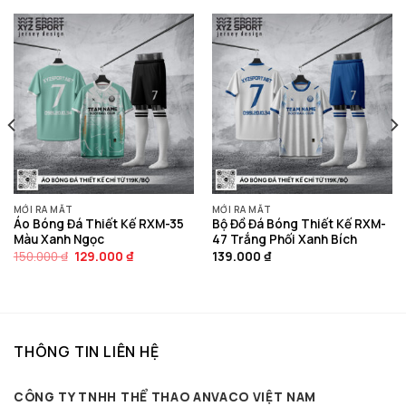
MỚI RA MẮT
MỚI RA MẮT
Áo Bóng Đá Thiết Kế RXM-35
Bộ Đồ Đá Bóng Thiết Kế RXM-
Màu Xanh Ngọc
47 Trắng Phối Xanh Bích
Giá
Giá
150.000
₫
129.000
₫
139.000
₫
gốc
hiện
là:
tại
150.000 ₫.
là:
129.000 ₫.
THÔNG TIN LIÊN HỆ
CÔNG TY TNHH THỂ THAO ANVACO VIỆT NAM