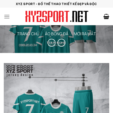
Bỏ
XYZ SPORT - ĐỒ THỂ THAO THIẾT KẾ ĐẸP VÀ ĐỘC
qua
nội
dung
TRANG CHỦ
/
ÁO BÓNG ĐÁ
/
MỚI RA MẮT