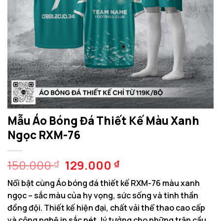
Mẫu Áo Bóng Đá Thiết Kế Màu Xanh
Ngọc RXM-76
Giá
Giá
150.000
129.000
₫
₫
gốc
hiện
Nổi bật cùng Áo bóng đá thiết kế RXM-76 màu xanh
là:
tại
ngọc – sắc màu của hy vọng, sức sống và tinh thần
150.000 ₫.
là:
đồng đội. Thiết kế hiện đại, chất vải thể thao cao cấp
129.000 ₫.
và công nghệ in sắc nét, lý tưởng cho những trận cầu