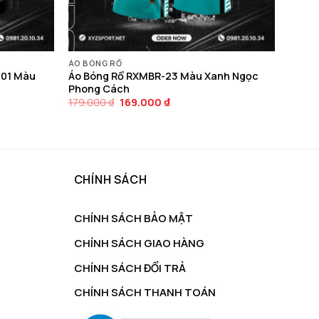
ÁO BÓNG RỔ
-01 Màu
Áo Bóng Rổ RXMBR-23 Màu Xanh Ngọc
Phong Cách
Giá
Giá
179.000
₫
169.000
₫
gốc
hiện
là:
tại
179.000 ₫.
là:
169.000 ₫.
CHÍNH SÁCH
CHÍNH SÁCH BẢO MẬT
CHÍNH SÁCH GIAO HÀNG
CHÍNH SÁCH ĐỔI TRẢ
CHÍNH SÁCH THANH TOÁN