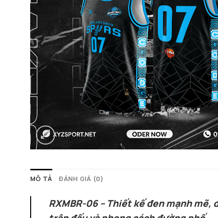
MÔ TẢ
ĐÁNH GIÁ (0)
RXMBR-06 – Thiết kế đen mạnh mẽ, đi
trận đấu và phong cách đường phố.