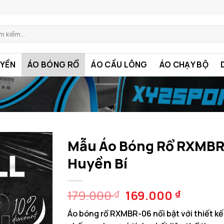
m:
YỀN
ÁO BÓNG RỔ
ÁO CẦU LÔNG
ÁO CHẠY BỘ
Mẫu Áo Bóng Rổ RXMBR
Huyền Bí
Giá
Giá
179.000
169.000
₫
₫
gốc
hiện
Áo bóng rổ RXMBR-06 nổi bật với thiết k
là:
tại