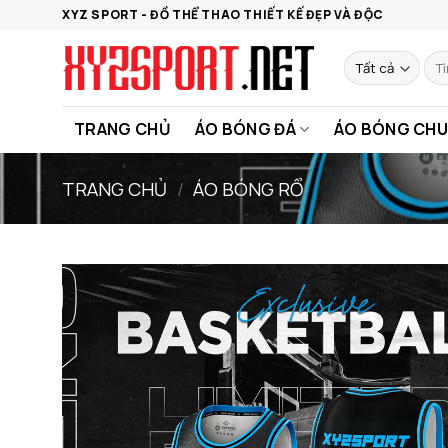
Bỏ
XYZ SPORT - ĐỒ THỂ THAO THIẾT KẾ ĐẸP VÀ ĐỘC
qua
nội
Tìm
kiế
dung
TRANG CHỦ
ÁO BÓNG ĐÁ
ÁO BÓNG CHU
TRANG CHỦ
/
ÁO BÓNG RỔ