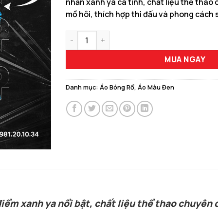
nhấn xanh ya cá tính, chất liệu thể tha
179.000 ₫.
là:
mồ hôi, thích hợp thi đấu và phong cách
169.00
Mẫu Áo Bóng Rổ RXMBR-06 Màu Đen Huyền Bí
MUA NGAY
Danh mục:
Áo Bóng Rổ
,
Áo Màu Đen
ểm xanh ya nổi bật, chất liệu thể thao chuyên d