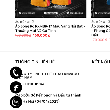
ÁO BÓNG RỔ
ÁO BÓNG RỔ
áy –
Áo Bóng Rổ RXMBR-17 Màu Vàng Nổi Bật –
Áo Bóng R
 Vượt
Thoáng Mát Và Cá Tính
– Phong C
Đấu
Giá
Giá
179.000
₫
169.000
₫
gốc
hiện
179.000
₫
là:
tại
179.000 ₫.
là:
169.000 ₫.
THÔNG TIN LIÊN HỆ
KẾT NỐI
CÔNG TY TNHH THỂ THAO ANVACO
VIỆT NAM
MST: 0111016848
Cấp bởi: Sở Kế hoạch và Đầu tư thành
phố Hà Nội (04/04/2025)