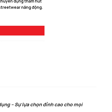
o chuyên dụng thấm hút
 streetwear năng động.
0 ₫.
 số lượng
ụng – Sự lựa chọn đỉnh cao cho mọi