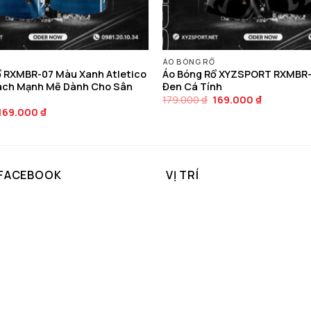
ÁO BÓNG RỔ
ổ RXMBR-07 Màu Xanh Atletico
Áo Bóng Rổ XYZSPORT RXMBR
ách Mạnh Mẽ Dành Cho Sân
Đen Cá Tính
Giá
Giá
179.000
₫
169.000
₫
gốc
hiện
Giá
Giá
169.000
₫
là:
tại
gốc
hiện
179.000 ₫.
là:
là:
tại
169.000 ₫.
179.000 ₫.
là:
169.000 ₫.
 FACEBOOK
VỊ TRÍ