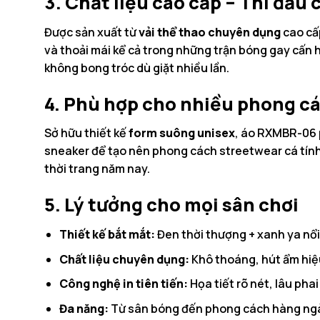
3. Chất liệu cao cấp – Thi đấu 
Được sản xuất từ
vải thể thao chuyên dụng
cao cấ
và thoải mái kể cả trong những trận bóng gay cấn h
không bong tróc dù giặt nhiều lần.
4. Phù hợp cho nhiều phong c
Sở hữu thiết kế
form suông unisex
, áo RXMBR-06 p
sneaker để tạo nên phong cách streetwear cá tính. 
thời trang năm nay.
5. Lý tưởng cho mọi sân chơi
Thiết kế bắt mắt:
Đen thời thượng + xanh ya nổi
Chất liệu chuyên dụng:
Khô thoáng, hút ẩm hiệ
Công nghệ in tiên tiến:
Họa tiết rõ nét, lâu pha
Đa năng:
Từ sân bóng đến phong cách hàng ng