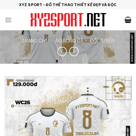
Bỏ
XYZ SPORT - ĐỒ THỂ THAO THIẾT KẾ ĐẸP VÀ ĐỘC
qua
nội
dung
TRANG CHỦ
/
ÁO BÓNG ĐÁ
/
ĐỘI TUYỂN