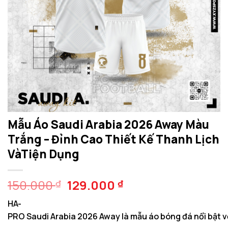
Mẫu Áo Saudi Arabia 2026 Away Màu
Trắng – Đỉnh Cao Thiết Kế Thanh Lịch
VàTiện Dụng
Giá
Giá
150.000
129.000
₫
₫
gốc
hiện
HA-
là:
tại
PRO Saudi Arabia 2026 Away là mẫu áo bóng đá nổi bật với
150.000 ₫.
là: