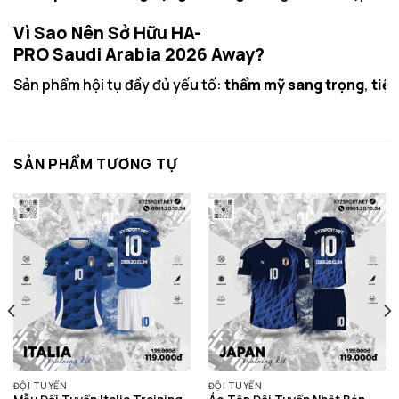
Vì Sao Nên Sở Hữu HA-
PRO Saudi Arabia 2026 Away?
Sản phẩm hội tụ đầy đủ yếu tố:
thẩm mỹ sang trọng
,
tiện
SẢN PHẨM TƯƠNG TỰ
ĐỘI TUYỂN
ĐỘI TUYỂN