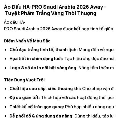
Áo Đấu HA-PRO Saudi Arabia 2026 Away –
Tuyệt Phẩm Trắng Vàng Thời Thượng
Áo đấu HA-
PRO Saudi Arabia 2026 Away được kết hợp tinh tế giữa ga
Điểm Nhấn Về Màu Sắc
Chủ đạo trắng tinh tế, thanh lịch
: Mang đến vẻ ngoài
Họa tiết in chìm dạng lưới
: Tạo hiệu ứng độc đáo mà v
Logo & số áo in nổi bật vàng óng
: Nâng tầm thẩm mỹ, 
Tiện Dụng Vượt Trội
Chất liệu cao cấp, siêu thoáng khí
: Cho phép vận động
Độ co giãn tốt
: Thích hợp với các hoạt động thể lực c
Thiết kế cổ tròn gọn gàng
: Phù hợp nhiều dáng người,
Dễ phối đồ & ứng dụng đa năng
: Dùng thi đấu, tập lu