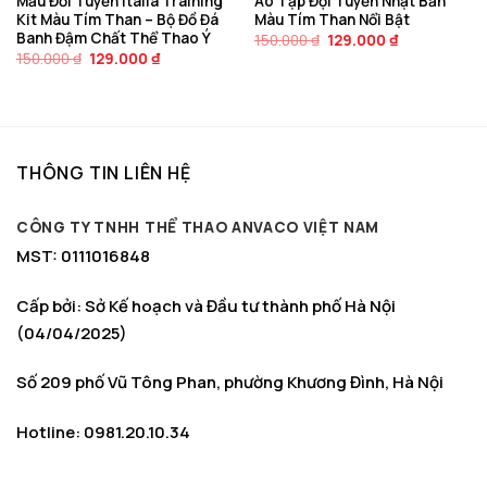
Mẫu Đổi Tuyển Italia Training
Áo Tập Đội Tuyển Nhật Bản
Kit Màu Tím Than – Bộ Đồ Đá
Màu Tím Than Nổi Bật
Banh Đậm Chất Thể Thao Ý
Giá
Giá
150.000
₫
129.000
₫
gốc
hiện
Giá
Giá
150.000
₫
129.000
₫
là:
tại
gốc
hiện
150.000 ₫.
là:
là:
tại
129.000 ₫.
150.000 ₫.
là:
129.000 ₫.
THÔNG TIN LIÊN HỆ
CÔNG TY TNHH THỂ THAO ANVACO VIỆT NAM
MST: 0111016848
Cấp bởi: Sở Kế hoạch và Đầu tư thành phố Hà Nội
(04/04/2025)
Số 209 phố Vũ Tông Phan, phường Khương Đình, Hà Nội
Hotline: 0981.20.10.34