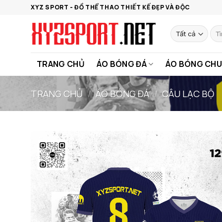
Bỏ
XYZ SPORT - ĐỒ THỂ THAO THIẾT KẾ ĐẸP VÀ ĐỘC
qua
nội
Tìm
kiế
dung
TRANG CHỦ
ÁO BÓNG ĐÁ
ÁO BÓNG CHU
TRANG CHỦ
/
ÁO BÓNG ĐÁ
/
CÂU LẠC BỘ