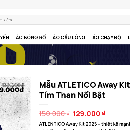
m:
YỀN
ÁO BÓNG RỔ
ÁO CẦU LÔNG
ÁO CHẠY BỘ
Mẫu ATLETICO Away Kit
Tím Than Nổi Bật
Giá
Giá
150.000
129.000
₫
₫
gốc
hiện
ATLENTICO Away Kit 2025 – thiết kế mạn
là:
tại