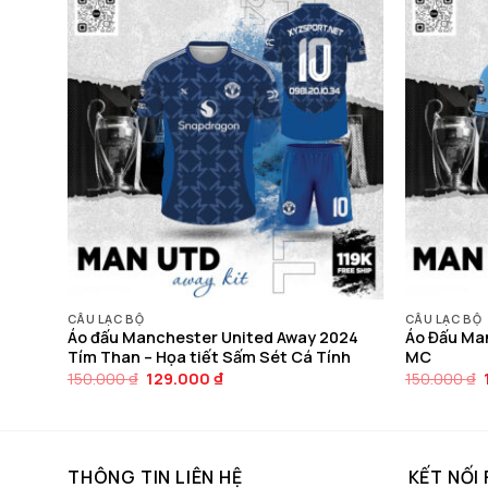
CÂU LẠC BỘ
CÂU LẠC BỘ
 Đỏ
Áo đấu Manchester United Away 2024
Áo Đấu Ma
Tím Than – Họa tiết Sấm Sét Cá Tính
MC
Giá
Giá
150.000
₫
129.000
₫
150.000
₫
gốc
hiện
là:
tại
150.000 ₫.
là:
129.000 ₫.
THÔNG TIN LIÊN HỆ
KẾT NỐI