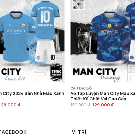
CÂU LẠC BỘ
n City 2024 Sân Nhà Màu Xanh
Áo Tập Luyện Man City Màu Xa
Thiết Kế Chất Vải Cao Cấp
Giá
Giá
Giá
Giá
129.000
₫
150.000
₫
129.000
₫
gốc
hiện
gốc
hiện
là:
tại
là:
tại
150.000 ₫.
là:
150.000 ₫.
là:
129.000 ₫.
129.000 ₫.
 FACEBOOK
VỊ TRÍ