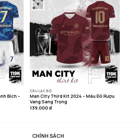
CÂU LẠC BỘ
nh Bích –
Man City Third Kit 2024 – Màu Đỏ Rượu
Vang Sang Trọng
139.000
₫
CHÍNH SÁCH