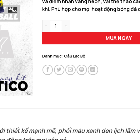
và điểm nhấn vàng neon, vải thể thao ca
150.000 ₫.
là:
khí. Phù hợp cho mọi hoạt động bóng đá 
129.00
Mẫu ATLETICO Away Kit 2025 Màu Tím Than N
MUA NGAY
Danh mục:
Câu Lạc Bộ
ới thiết kế mạnh mẽ, phối màu xanh đen lịch lãm
g động trên mọi sân cỏ.