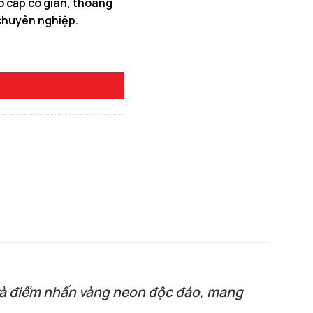
o cấp co giãn, thoáng
chuyên nghiệp.
0 ₫.
ổi Bật số lượng
 và điểm nhấn vàng neon độc đáo, mang