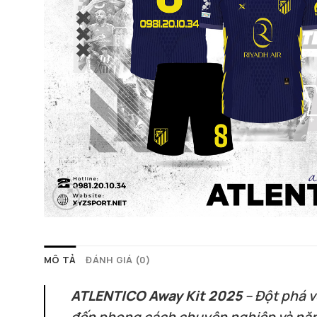
MÔ TẢ
ĐÁNH GIÁ (0)
ATLENTICO Away Kit 2025
– Đột phá v
đến phong cách chuyên nghiệp và năn