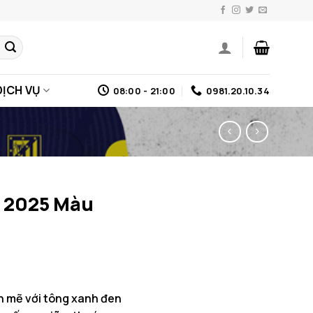
DỊCH VỤ
08:00 - 21:00
0981.20.10.34
 2025 Màu
h mẽ với tông xanh đen