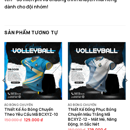
dành cho đội nhóm!
SẢN PHẨM TƯƠNG TỰ
ÁO BÓNG CHUYỀN
ÁO BÓNG CHUYỀN
Thiết Kế Áo Bóng Chuyền
Thiết Kế Đồng Phục Bóng
Theo Yêu Cầu Mã BCXYZ-10
Chuyền Màu Trắng Mã
BCXYZ-12 – Mát Mẻ, Năng
Giá
Giá
150.000
₫
129.000
₫
gốc
hiện
Động, In Sắc Nét
là:
tại
Giá
Giá
150.000
₫
129.000
₫