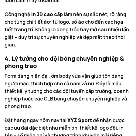
luôn cảm thấy thoải mái.
Công nghệ
in 3D cao cấp
làm nên sự sắc nét, rõ ràng
cho từng chi tiết áo: từ logo, số áo cho đến các họa
tiết trang trí. Không lo bong tróc hay mờ sau nhiều lần
giặt – duy trì sự chuyên nghiệp và đẹp mắt theo thời
gian.
4. Lý tưởng cho đội bóng chuyên nghiệp &
phong trào
Form dáng hiện đại, ôm body vừa vặn giúp tôn dáng
người mặc, thích hợp cho cả nam và nữ. Đây là mẫu
thiết kế lý tưởng cho các đội tuyển cấp trường, doanh
nghiệp hoặc các CLB bóng chuyền chuyên nghiệp và
phong trào.
Đặt hàng ngay hôm nay tại
XYZ Sport
để nhận được
các ưu đãi đặc biệt như miễn phí thiết kế logo đội, in
tên – số miễn phí và chương trình khuyến mãi riêng