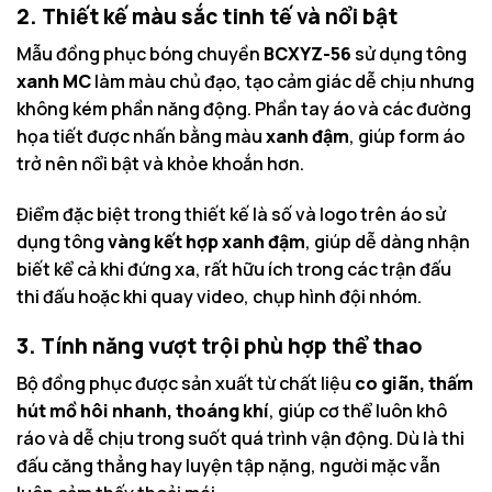
2. Thiết kế màu sắc tinh tế và nổi bật
Mẫu đồng phục bóng chuyền
BCXYZ-56
sử dụng tông
xanh MC
làm màu chủ đạo, tạo cảm giác dễ chịu nhưng
không kém phần năng động. Phần tay áo và các đường
họa tiết được nhấn bằng màu
xanh đậm
, giúp form áo
trở nên nổi bật và khỏe khoắn hơn.
Điểm đặc biệt trong thiết kế là số và logo trên áo sử
dụng tông
vàng kết hợp xanh đậm
, giúp dễ dàng nhận
biết kể cả khi đứng xa, rất hữu ích trong các trận đấu
thi đấu hoặc khi quay video, chụp hình đội nhóm.
3. Tính năng vượt trội phù hợp thể thao
Bộ đồng phục được sản xuất từ chất liệu
co giãn, thấm
hút mồ hôi nhanh, thoáng khí
, giúp cơ thể luôn khô
ráo và dễ chịu trong suốt quá trình vận động. Dù là thi
đấu căng thẳng hay luyện tập nặng, người mặc vẫn