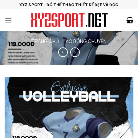
Bỏ
XYZ SPORT - ĐỒ THỂ THAO THIẾT KẾ ĐẸP VÀ ĐỘC
qua
nội
dung
TRANG CHỦ
/
ÁO BÓNG CHUYỀN