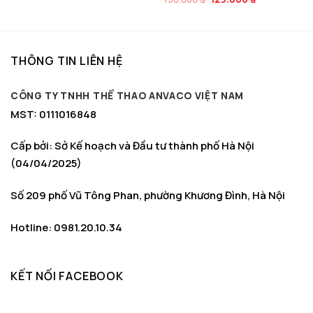
150.000 ₫.
là:
gốc
hiện
129.000 ₫.
là:
tại
150.000 ₫.
là:
129.000 ₫.
THÔNG TIN LIÊN HỆ
CÔNG TY TNHH THỂ THAO ANVACO VIỆT NAM
MST: 0111016848
Cấp bởi: Sở Kế hoạch và Đầu tư thành phố Hà Nội
(04/04/2025)
Số 209 phố Vũ Tông Phan, phường Khương Đình, Hà Nội
Hotline: 0981.20.10.34
KẾT NỐI FACEBOOK