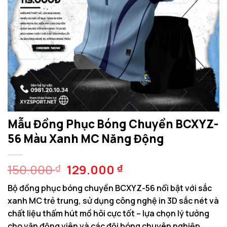
Mẫu Đồng Phục Bóng Chuyền BCXYZ-
56 Màu Xanh MC Năng Động
Giá
Giá
150.000
129.000
₫
₫
gốc
hiện
Bộ đồng phục bóng chuyền BCXYZ-56 nổi bật với sắc
là:
tại
xanh MC trẻ trung, sử dụng công nghệ in 3D sắc nét và
150.000 ₫.
là:
chất liệu thấm hút mồ hôi cực tốt – lựa chọn lý tưởng
129.000 ₫.
cho vận động viên và các đội bóng chuyên nghiệp.