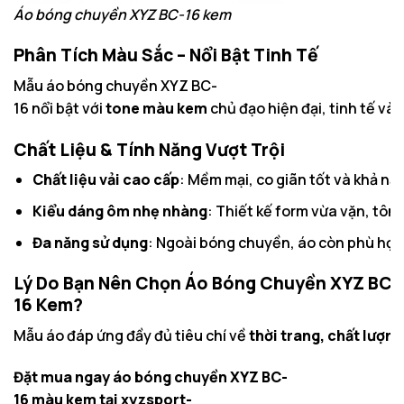
Áo bóng chuyền XYZ BC-16 kem
Phân Tích Màu Sắc – Nổi Bật Tinh Tế
Mẫu áo bóng chuyền XYZ BC-
16 nổi bật với
tone màu kem
chủ đạo hiện đại, tinh tế và
Chất Liệu & Tính Năng Vượt Trội
Chất liệu vải cao cấp
: Mềm mại, co giãn tốt và khả nă
Kiểu dáng ôm nhẹ nhàng
: Thiết kế form vừa vặn, tôn
Đa năng sử dụng
: Ngoài bóng chuyền, áo còn phù hợp
Lý Do Bạn Nên Chọn Áo Bóng Chuyền XYZ BC-
16 Kem?
Mẫu áo đáp ứng đầy đủ tiêu chí về
thời trang, chất lượng
Đặt mua ngay áo bóng chuyền XYZ BC-
16 màu kem tại xyzsport-