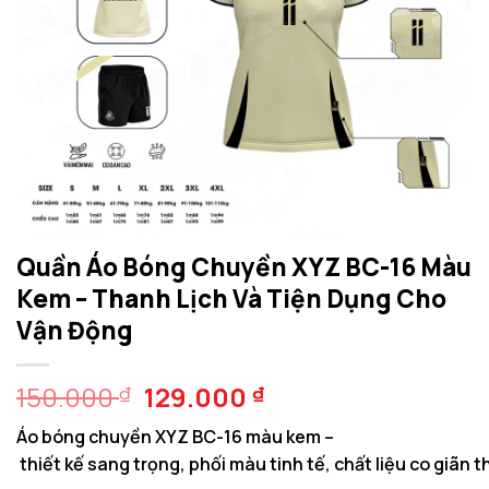
Quần Áo Bóng Chuyền XYZ BC-16 Màu
Kem – Thanh Lịch Và Tiện Dụng Cho
Vận Động
Giá
Giá
150.000
129.000
₫
₫
gốc
hiện
Áo bóng chuyền XYZ BC-16 màu kem –
là:
tại
thiết kế sang trọng, phối màu tinh tế, chất liệu co giãn
150.000 ₫.
là: