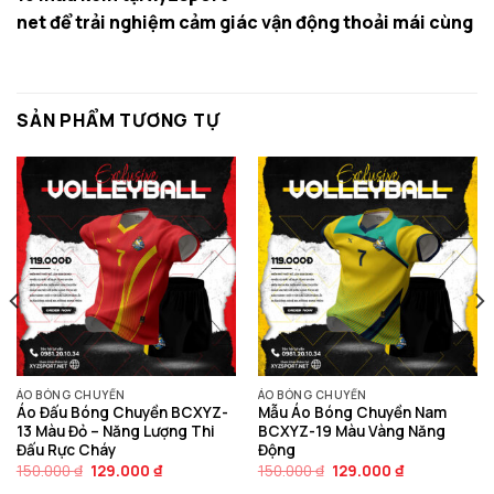
net để trải nghiệm cảm giác vận động thoải mái cùng p
SẢN PHẨM TƯƠNG TỰ
ÁO BÓNG CHUYỀN
ÁO BÓNG CHUYỀN
Áo Đấu Bóng Chuyền BCXYZ-
Mẫu Áo Bóng Chuyền Nam
13 Màu Đỏ – Năng Lượng Thi
BCXYZ-19 Màu Vàng Năng
Đấu Rực Cháy
Động
Giá
Giá
Giá
Giá
150.000
₫
129.000
₫
150.000
₫
129.000
₫
gốc
hiện
gốc
hiện