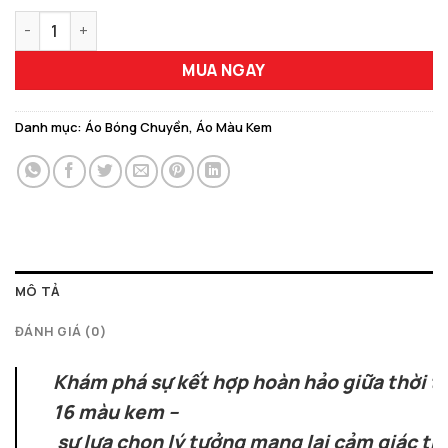
129.000 ₫.
Quần Áo Bóng Chuyền XYZ BC-16 Màu Kem – Thanh Lịch Và Ti
MUA NGAY
Danh mục:
Áo Bóng Chuyền
,
Áo Màu Kem
MÔ TẢ
ĐÁNH GIÁ (0)
Khám phá sự kết hợp hoàn hảo giữa thời t
16 màu kem –
sự lựa chọn lý tưởng mang lại cảm giác th