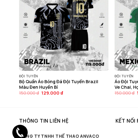
ĐỘI TUYỂN
ĐỘI TUYỂN
–
Bộ Quần Áo Bóng Đá Đội Tuyển Brazil
Áo Đội Tuy
 Cấp
Màu Đen Huyền Bí
Ve Chai, H
Giá
Giá
150.000
₫
129.000
₫
150.000
₫
gốc
hiện
là:
tại
150.000 ₫.
là:
129.000 ₫.
THÔNG TIN LIÊN HỆ
KẾT NỐI
CÔNG TY TNHH THỂ THAO ANVACO