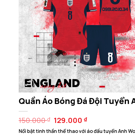
Quần Áo Bóng Đá Đội Tuyển 
Giá
Giá
150.000
129.000
₫
₫
gốc
hiện
Nổi bật tinh thần thể thao với áo đấu tuyển Anh W
là:
tại