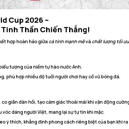
ld Cup 2026 –
 Tinh Thần Chiến Thắng!
 kết hợp hoàn hảo giữa
cá tính mạnh mẽ
và
chất lượng tối ưu
 biểu tượng của niềm tự hào nước Anh.
, phù hợp nhiều độ tuổi người chơi hay cổ vũ bóng đá.
 co giãn đàn hồi, tạo cảm giác thoải mái khi vận động cườn
óc dáng người Việt, mang lại sự tự tin khi mặc.
heo ý thích, khẳng định phong cách riêng biệt của bạn khi r