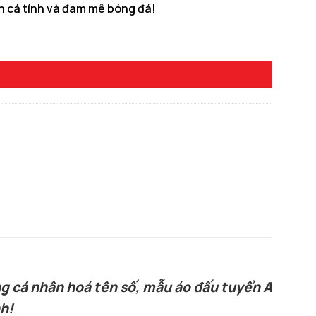
ện cá tính và đam mê bóng đá!
năng cá nhân hoá tên số, mẫu áo đấu tuyển Anh Wo
h!