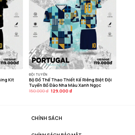
ĐỘI TUYỂN
ing Kit
Bộ Đồ Thể Thao Thiết Kế Riêng Biệt Đội
Tuyển Bồ Đào Nha Màu Xanh Ngọc
Giá
Giá
150.000
₫
129.000
₫
gốc
hiện
là:
tại
150.000 ₫.
là:
129.000 ₫.
CHÍNH SÁCH
CHÍNH SÁCH BẢO MẬT