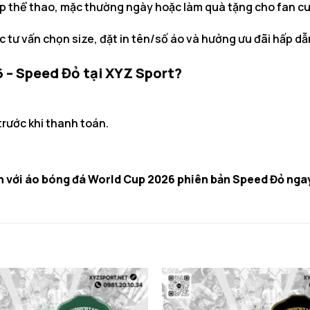
ập thể thao, mặc thường ngày hoặc làm quà tặng cho fan c
c tư vấn chọn size, đặt in tên/số áo và hưởng ưu đãi hấp d
 – Speed Đỏ tại XYZ Sport?
rước khi thanh toán.
ch với áo bóng đá World Cup 2026 phiên bản Speed Đỏ nga