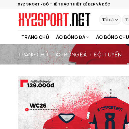
Bỏ
XYZ SPORT - ĐỒ THỂ THAO THIẾT KẾ ĐẸP VÀ ĐỘC
qua
nội
Tìm
kiế
dung
TRANG CHỦ
ÁO BÓNG ĐÁ
ÁO BÓNG CHU
TRANG CHỦ
/
ÁO BÓNG ĐÁ
/
ĐỘI TUYỂN