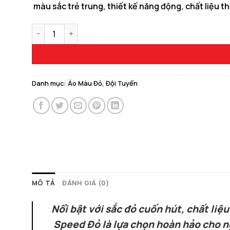
màu sắc trẻ trung, thiết kế năng động, chất liệu t
150.000 ₫.
là:
129.000 ₫.
Quần Áo Bóng Đá Đội Tuyển Anh World Cup 2026 Phiên
Danh mục:
Áo Màu Đỏ
,
Đội Tuyển
MÔ TẢ
ĐÁNH GIÁ (0)
Nổi bật với sắc đỏ cuốn hút, chất li
Speed Đỏ là lựa chọn hoàn hảo cho n