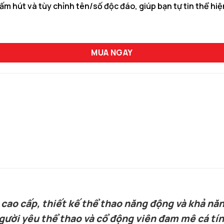
hấm hút và tùy chỉnh tên/số độc đáo, giúp bạn tự tin thể hi
 Bản Speed Đỏ Rực số lượng
MUA NGAY
ệu cao cấp, thiết kế thể thao năng động và khả 
gười yêu thể thao và cổ động viên đam mê cá tín