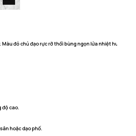
. Màu đỏ chủ đạo rực rỡ thổi bùng ngọn lửa nhiệt huyết, lý 
g độ cao.
a sân hoặc dạo phố.