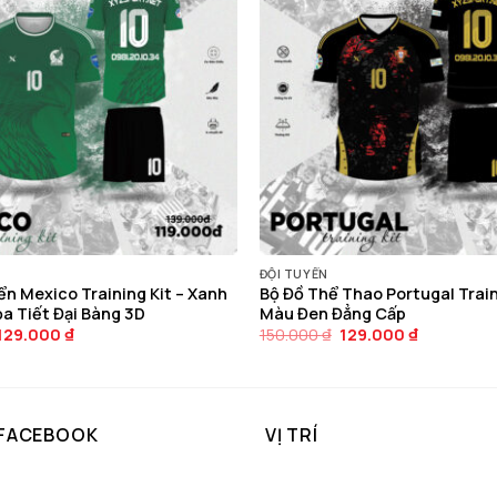
ĐỘI TUYỂN
ển Mexico Training Kit – Xanh
Bộ Đồ Thể Thao Portugal Train
ọa Tiết Đại Bàng 3D
Màu Đen Đẳng Cấp
Giá
Giá
Giá
Giá
129.000
₫
150.000
₫
129.000
₫
gốc
hiện
gốc
hiện
là:
tại
là:
tại
150.000 ₫.
là:
150.000 ₫.
là:
129.000 ₫.
129.000 ₫.
 FACEBOOK
VỊ TRÍ