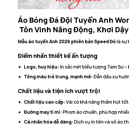
Áo Bóng Đá Đội Tuyển Anh Wor
Tôn Vinh Năng Động, Khơi Dậy
Mẫu áo tuyển Anh 2026 phiên bản Speed Đỏ
là sự
Điểm nhấn thiết kế ấn tượng
Logo, huy hiệu:
In sắc nét biểu tượng Tam Sư –
Tông màu trẻ trung, mạnh mẽ:
Dẫn đầu xu hướng
Chất liệu và tiện ích vượt trội
Chất liệu cao cấp:
Vải có khả năng thấm hút tốt,
Đường may tỉ mỉ:
Phom áo chuẩn, phù hợp nhiều v
Cá nhân hóa dễ dàng:
Dịch vụ in tên và số áo t