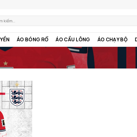
m:
YỀN
ÁO BÓNG RỔ
ÁO CẦU LÔNG
ÁO CHẠY BỘ