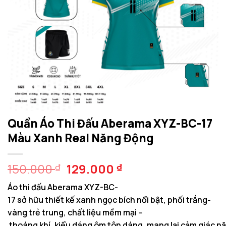
Quần Áo Thi Đấu Aberama XYZ-BC-17
Màu Xanh Real Năng Động
Giá
Giá
150.000
129.000
₫
₫
gốc
hiện
Áo thi đấu Aberama XYZ-BC-
là:
tại
17 sở hữu thiết kế xanh ngọc bích nổi bật, phối trắng-
150.000 ₫.
là:
vàng trẻ trung, chất liệu mềm mại –
129.000 ₫.
thoáng khí, kiểu dáng ôm tôn dáng, mang lại cảm giác nă