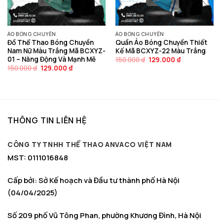
ÁO BÓNG CHUYỀN
ÁO BÓNG CHUYỀN
Đồ Thể Thao Bóng Chuyền
Quần Áo Bóng Chuyền Thiết
Nam Nữ Màu Trắng Mã BCXYZ-
Kế Mã BCXYZ-22 Màu Trắng
01 – Năng Động Và Mạnh Mẽ
Giá
Giá
150.000
₫
129.000
₫
gốc
hiện
Giá
Giá
150.000
₫
129.000
₫
là:
tại
gốc
hiện
150.000 ₫.
là:
là:
tại
129.000 ₫.
150.000 ₫.
là:
129.000 ₫.
THÔNG TIN LIÊN HỆ
CÔNG TY TNHH THỂ THAO ANVACO VIỆT NAM
MST: 0111016848
Cấp bởi: Sở Kế hoạch và Đầu tư thành phố Hà Nội
(04/04/2025)
Số 209 phố Vũ Tông Phan, phường Khương Đình, Hà Nội