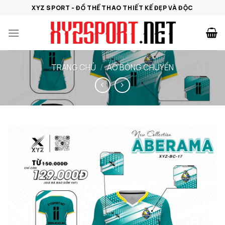
Bỏ
XYZ SPORT - ĐỒ THỂ THAO THIẾT KẾ ĐẸP VÀ ĐỘC
qua
nội
dung
TRANG CHỦ
/
ÁO BÓNG CHUYỀN