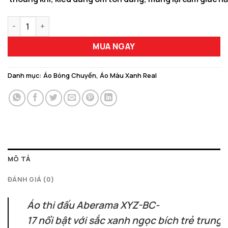
Quần Áo Thi Đấu Aberama XYZ-BC-17 Màu Xanh Real Năng Độn
MUA NGAY
Danh mục:
Áo Bóng Chuyền
,
Áo Màu Xanh Real
MÔ TẢ
ĐÁNH GIÁ (0)
Áo thi đấu Aberama XYZ-BC-
17 nổi bật với sắc xanh ngọc bích trẻ trung,