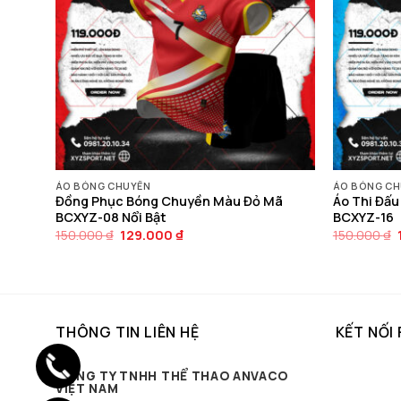
ÁO BÓNG CHUYỀN
ÁO BÓNG CH
 Két
Đồng Phục Bóng Chuyền Màu Đỏ Mã
Áo Thi Đấ
BCXYZ-08 Nổi Bật
BCXYZ-16
Giá
Giá
150.000
₫
129.000
₫
150.000
₫
gốc
hiện
là:
tại
150.000 ₫.
là:
129.000 ₫.
THÔNG TIN LIÊN HỆ
KẾT NỐI
CÔNG TY TNHH THỂ THAO ANVACO
VIỆT NAM