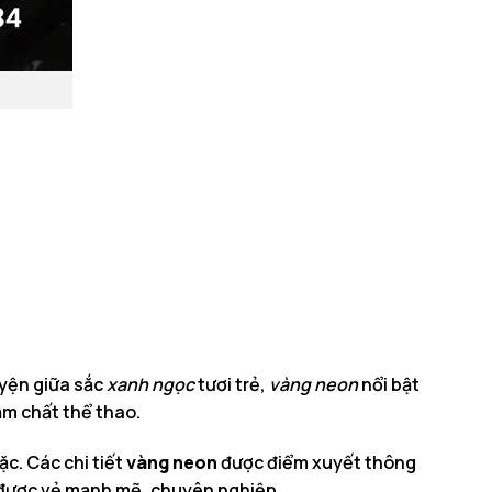
uyện giữa sắc
xanh ngọc
tươi trẻ,
vàng neon
nổi bật
ậm chất thể thao.
ặc. Các chi tiết
vàng neon
được điểm xuyết thông
ữ được vẻ mạnh mẽ, chuyên nghiệp.