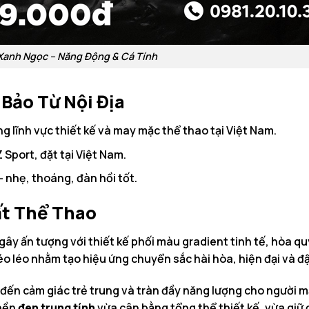
anh Ngọc – Năng Động & Cá Tính
 Bảo Từ Nội Địa
g lĩnh vực thiết kế và may mặc thể thao tại Việt Nam.
Sport, đặt tại Việt Nam.
 nhẹ, thoáng, đàn hồi tốt.
ất Thể Thao
gây ấn tượng với thiết kế phối màu gradient tinh tế, hòa q
 léo nhằm tạo hiệu ứng chuyển sắc hài hòa, hiện đại và đ
 đến cảm giác trẻ trung và tràn đầy năng lượng cho người m
 nền
đen trung tính
vừa cân bằng tổng thể thiết kế, vừa gi