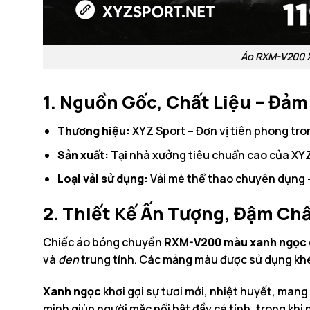
Áo RXM-V200 X
1. Nguồn Gốc, Chất Liệu – Đảm
Thương hiệu:
XYZ Sport – Đơn vị tiên phong tron
Sản xuất:
Tại nhà xưởng tiêu chuẩn cao của XYZ 
Loại vải sử dụng:
Vải mè thể thao chuyên dụng –
2. Thiết Kế Ấn Tượng, Đậm Ch
Chiếc áo bóng chuyền
RXM-V200 màu xanh ngọc
và
đen
trung tính. Các mảng màu được sử dụng khéo
Xanh ngọc
khơi gợi sự tươi mới, nhiệt huyết, mang
minh giúp người mặc nổi bật đầy cá tính, trong khi