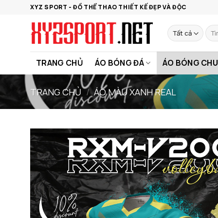
Bỏ
XYZ SPORT - ĐỒ THỂ THAO THIẾT KẾ ĐẸP VÀ ĐỘC
qua
nội
Tìm
kiếm
dung
TRANG CHỦ
ÁO BÓNG ĐÁ
ÁO BÓNG CHU
TRANG CHỦ
/
ÁO MÀU XANH REAL