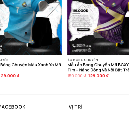
UYỀN
ÁO BÓNG CHUYỀN
u Bóng Chuyền Màu Xanh Ya Mã
Mẫu Áo Bóng Chuyền Mã BCX
Tím – Năng Động Và Nổi Bật Tr
Giá
Giá
Giá
Giá
129.000
₫
150.000
₫
129.000
₫
gốc
hiện
gốc
hiện
là:
tại
là:
tại
150.000 ₫.
là:
150.000 ₫.
là:
129.000 ₫.
129.000 ₫.
 FACEBOOK
VỊ TRÍ