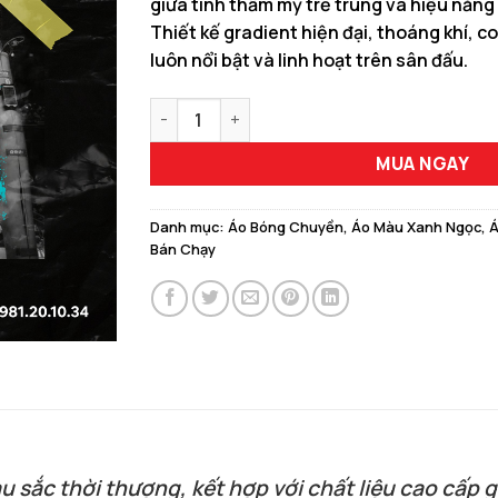
giữa tính thẩm mỹ trẻ trung và hiệu năng 
150.000 ₫.
là:
Thiết kế gradient hiện đại, thoáng khí, co
129.00
luôn nổi bật và linh hoạt trên sân đấu.
Áo Bóng Chuyền RXM-V200 Màu Xanh Ngọc N
MUA NGAY
Danh mục:
Áo Bóng Chuyền
,
Áo Màu Xanh Ngọc
,
Á
Bán Chạy
sắc thời thượng, kết hợp với chất liệu cao cấp giú