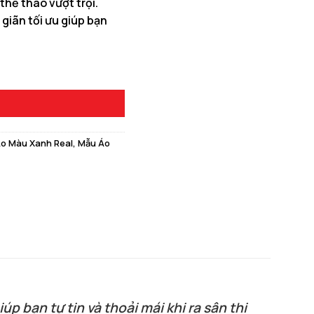
thể thao vượt trội.
 giãn tối ưu giúp bạn
0 ₫.
ăng Động số lượng
o Màu Xanh Real
,
Mẫu Áo
p bạn tự tin và thoải mái khi ra sân thi