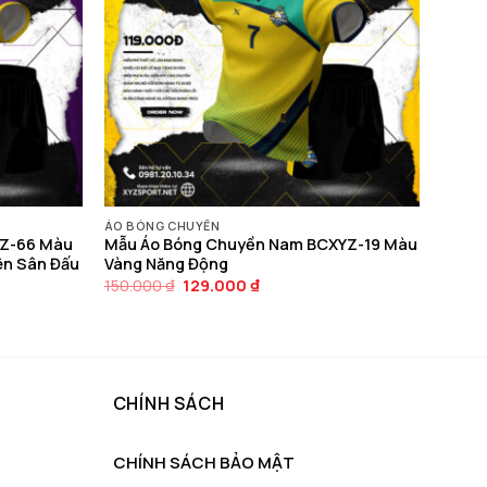
ÁO BÓNG CHUYỀN
YZ-66 Màu
Mẫu Áo Bóng Chuyền Nam BCXYZ-19 Màu
ên Sân Đấu
Vàng Năng Động
Giá
Giá
150.000
₫
129.000
₫
gốc
hiện
là:
tại
150.000 ₫.
là:
129.000 ₫.
CHÍNH SÁCH
CHÍNH SÁCH BẢO MẬT