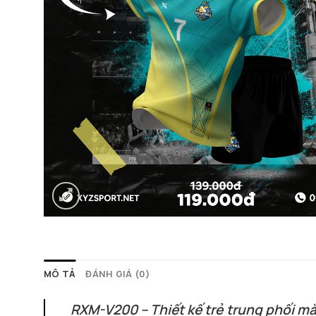
MÔ TẢ
ĐÁNH GIÁ (0)
RXM-V200 – Thiết kế trẻ trung phối màu 