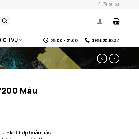
DỊCH VỤ
08:00 - 21:00
0981.20.10.34
V200 Màu
c – kết hợp hoàn hảo