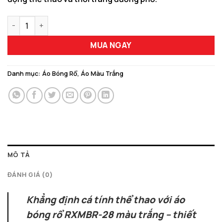
Áo Bóng Rổ Thiết Kế RXMBR-28 Phiên Bản Màu Trắng Đen Cá T
MUA NGAY
Danh mục:
Áo Bóng Rổ
,
Áo Màu Trắng
MÔ TẢ
ĐÁNH GIÁ (0)
Khẳng định cá tính thể thao với áo
bóng rổ RXMBR-28 màu trắng – thiết