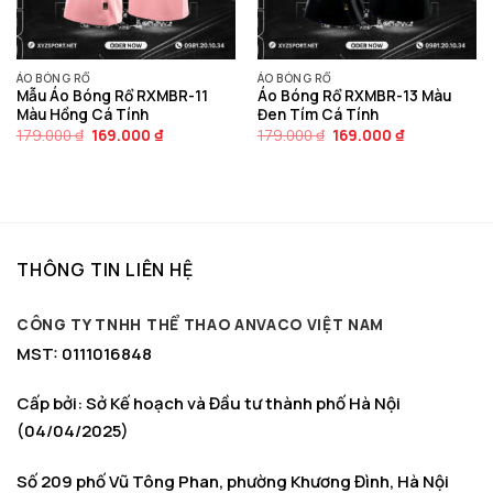
ÁO BÓNG RỔ
ÁO BÓNG RỔ
Mẫu Áo Bóng Rổ RXMBR-11
Áo Bóng Rổ RXMBR-13 Màu
Màu Hồng Cá Tính
Đen Tím Cá Tính
Giá
Giá
Giá
Giá
179.000
₫
169.000
₫
179.000
₫
169.000
₫
gốc
hiện
gốc
hiện
là:
tại
là:
tại
179.000 ₫.
là:
179.000 ₫.
là:
169.000 ₫.
169.000 ₫.
THÔNG TIN LIÊN HỆ
CÔNG TY TNHH THỂ THAO ANVACO VIỆT NAM
MST: 0111016848
Cấp bởi: Sở Kế hoạch và Đầu tư thành phố Hà Nội
(04/04/2025)
Số 209 phố Vũ Tông Phan, phường Khương Đình, Hà Nội