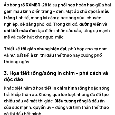
Áo bóng rổ
RXMBR-28
là sự phối hợp hoàn hảo giữa hai
gam màu kinh điển trắng – đen. Mặt áo chủ đạo là
màu
trắng
tinh tế, mang lại cảm giác sáng sủa, chuyên
nghiệp, dễ dàng phối đồ. Trong khi đó,
đường viền và
chi tiết màu đen
tạo điểm nhấn sắc sảo, tăng sự mạnh
mẽ và cuốn hút cho người mặc.
Thiết kế
tối giản nhưng hiện đại
, phù hợp cho cả nam
và nữ, bất kể là khi thi đấu thể thao hay xuống phố
thường ngày.
3. Họa tiết rồng/sóng in chìm – phá cách và
độc đáo
Khác biệt nằm ở họa tiết
in chìm hình rồng hoặc sóng
trải khắp thân áo. Không quá lòe loẹt nhưng đủ để tạo
chiều sâu về mặt thị giác.
Biểu tượng rồng
là dấu ấn
của sức mạnh, quyền uy – đúng với tinh thần thể thao
và thi đấu hết mình.