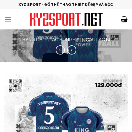
Bỏ
XYZ SPORT - ĐỒ THỂ THAO THIẾT KẾ ĐẸP VÀ ĐỘC
qua
nội
dung
TRANG CHỦ
/
ÁO BÓNG ĐÁ
/
CÂU LẠC BỘ