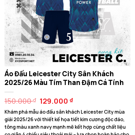
Áo Đấu Leicester City Sân Khách
2025/26 Màu Tím Than Đậm Cá Tính
Giá
Giá
150.000
129.000
₫
₫
gốc
hiện
Khám phá mẫu áo đấu sân khách Leicester City mùa
là:
tại
giải 2025/26 với thiết kế họa tiết kim cương độc đáo,
150.000 ₫.
là:
tông màu xanh navy mạnh mẽ kết hợp cùng chất liệu
129.000 ₫.
co giãn 4 chiều siêu thoải mái – lựa chọn hoàn hảo cho