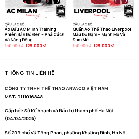
CÂU LẠC BỘ
CÂU LẠC BỘ
Áo Đấu AC Milan Training
Quần Áo Thể Thao Liverpool
Phiên Bản Đỏ Đen – Phá Cách
Màu Đỏ Đậm – Mạnh Mẽ Và
Và Năng Động
Đam Mê
Giá
Giá
Giá
Giá
150.000
₫
129.000
₫
150.000
₫
129.000
₫
gốc
hiện
gốc
hiện
là:
tại
là:
tại
150.000 ₫.
là:
150.000 ₫.
là:
129.000 ₫.
129.000 ₫.
THÔNG TIN LIÊN HỆ
CÔNG TY TNHH THỂ THAO ANVACO VIỆT NAM
MST: 0111016848
Cấp bởi: Sở Kế hoạch và Đầu tư thành phố Hà Nội
(04/04/2025)
Số 209 phố Vũ Tông Phan, phường Khương Đình, Hà Nội