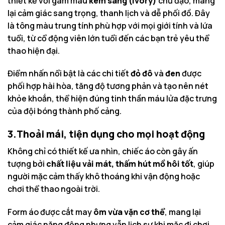
thiết kế với gam màu
kem sáng (ivory)
chủ đạo, mang
lại cảm giác sang trọng, thanh lịch và dễ phối đồ. Đây
là tông màu trung tính phù hợp với mọi giới tính và lứa
tuổi, từ cổ động viên lớn tuổi đến các bạn trẻ yêu thể
thao hiện đại.
Điểm nhấn nổi bật là các chi tiết
đỏ đô
và
đen
được
phối hợp hài hòa, tăng độ tương phản và tạo nên nét
khỏe khoắn, thể hiện đúng tinh thần máu lửa đặc trưng
của đội bóng thành phố cảng.
3.Thoải mái, tiện dụng cho mọi hoạt động
Không chỉ có thiết kế ưa nhìn, chiếc áo còn gây ấn
tượng bởi
chất liệu vải mát, thấm hút mồ hôi tốt
, giúp
người mặc cảm thấy khô thoáng khi vận động hoặc
chơi thể thao ngoài trời.
Form áo được cắt may
ôm vừa vặn cơ thể
, mang lại
cảm giác năng động nhưng vẫn lịch sự khi mặc đi chơi