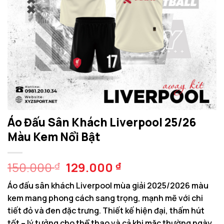
Áo Đấu Sân Khách Liverpool 25/26
Màu Kem Nổi Bật
Giá
Giá
150.000
129.000
₫
₫
gốc
hiện
Áo đấu sân khách Liverpool mùa giải 2025/2026 màu
là:
tại
kem mang phong cách sang trọng, mạnh mẽ với chi
150.000 ₫.
là:
tiết đỏ và đen đặc trưng. Thiết kế hiện đại, thấm hút
129.000 ₫.
tốt – lý tưởng cho thể thao và cả khi mặc thường ngày.