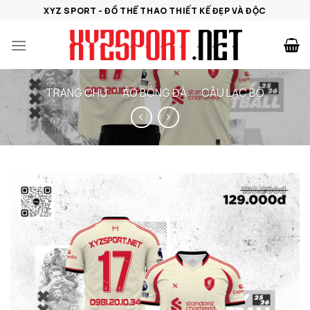
Bỏ
XYZ SPORT - ĐỒ THỂ THAO THIẾT KẾ ĐẸP VÀ ĐỘC
qua
nội
dung
TRANG CHỦ
/
ÁO BÓNG ĐÁ
/
CÂU LẠC BỘ