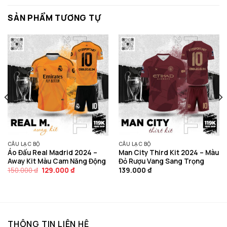
SẢN PHẨM TƯƠNG TỰ
CÂU LẠC BỘ
CÂU LẠC BỘ
Áo Đấu Real Madrid 2024 –
Man City Third Kit 2024 – Màu
Away Kit Màu Cam Năng Động
Đỏ Rượu Vang Sang Trọng
Giá
Giá
150.000
₫
129.000
₫
139.000
₫
gốc
hiện
là:
tại
150.000 ₫.
là:
129.000 ₫.
THÔNG TIN LIÊN HỆ