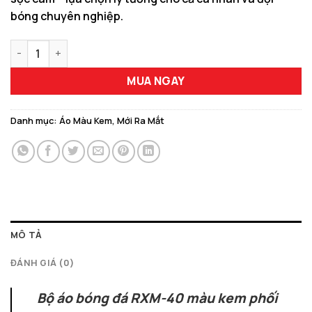
bóng chuyên nghiệp.
Bộ Áo Bóng Đá RXM-40 Màu Kem Phối Đen số lượng
MUA NGAY
Danh mục:
Áo Màu Kem
,
Mới Ra Mắt
MÔ TẢ
ĐÁNH GIÁ (0)
Bộ áo bóng đá RXM-40 màu kem phối