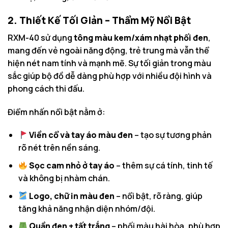
2. Thiết Kế Tối Giản – Thẩm Mỹ Nổi Bật
RXM-40 sử dụng
tông màu kem/xám nhạt phối đen
,
mang đến vẻ ngoài năng động, trẻ trung mà vẫn thể
hiện nét nam tính và mạnh mẽ. Sự tối giản trong màu
sắc giúp bộ đồ dễ dàng phù hợp với nhiều đội hình và
phong cách thi đấu.
Điểm nhấn nổi bật nằm ở:
Viền cổ và tay áo màu đen
– tạo sự tương phản
rõ nét trên nền sáng.
Sọc cam nhỏ ở tay áo
– thêm sự cá tính, tinh tế
và không bị nhàm chán.
Logo, chữ in màu đen
– nổi bật, rõ ràng, giúp
tăng khả năng nhận diện nhóm/đội.
Quần đen + tất trắng
– phối màu hài hòa, phù hợp