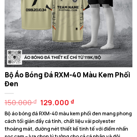
Bộ Áo Bóng Đá RXM-40 Màu Kem Phối
Đen
Giá
Giá
150.000
129.000
₫
₫
gốc
hiện
Bộ áo bóng đá RXM-40 màu kem phối đen mang phong
là:
tại
cách tối giản đầy cá tính, chất liệu vải polyester
150.000 ₫.
là:
thoáng mát, đường nét thiết kế tinh tế với điểm nhấn
129.000 ₫.
sọc cam – lựa chọn lý tưởng cho cả cá nhân và đội