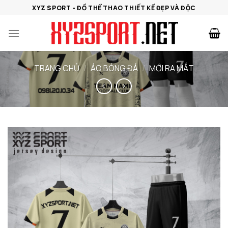
Bỏ
XYZ SPORT - ĐỒ THỂ THAO THIẾT KẾ ĐẸP VÀ ĐỘC
qua
nội
dung
TRANG CHỦ
/
ÁO BÓNG ĐÁ
/
MỚI RA MẮT