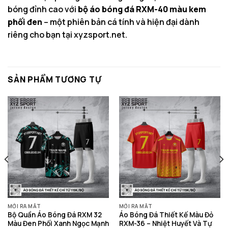
bóng đỉnh cao với
bộ áo bóng đá RXM-40 màu kem
phối đen
– một phiên bản cá tính và hiện đại dành
riêng cho bạn tại
xyzsport.net
.
SẢN PHẨM TƯƠNG TỰ
MỚI RA MẮT
MỚI RA MẮT
Bộ Quần Áo Bóng Đá RXM 32
Áo Bóng Đá Thiết Kế Màu Đỏ
Màu Đen Phối Xanh Ngọc Mạnh
RXM-36 – Nhiệt Huyết Và Tự