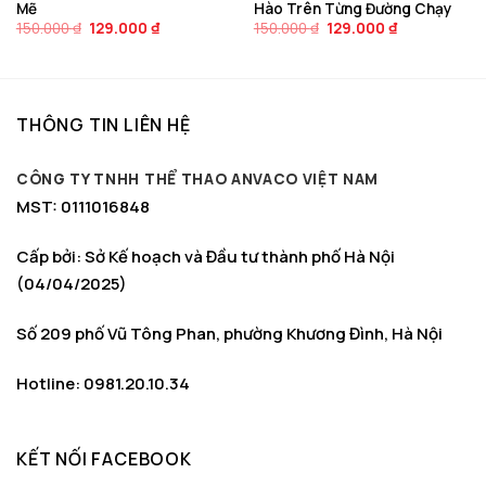
Mẽ
Hào Trên Từng Đường Chạy
Giá
Giá
Giá
Giá
150.000
₫
129.000
₫
150.000
₫
129.000
₫
gốc
hiện
gốc
hiện
là:
tại
là:
tại
150.000 ₫.
là:
150.000 ₫.
là:
129.000 ₫.
129.000 ₫.
THÔNG TIN LIÊN HỆ
CÔNG TY TNHH THỂ THAO ANVACO VIỆT NAM
MST: 0111016848
Cấp bởi: Sở Kế hoạch và Đầu tư thành phố Hà Nội
(04/04/2025)
Số 209 phố Vũ Tông Phan, phường Khương Đình, Hà Nội
Hotline: 0981.20.10.34
KẾT NỐI FACEBOOK