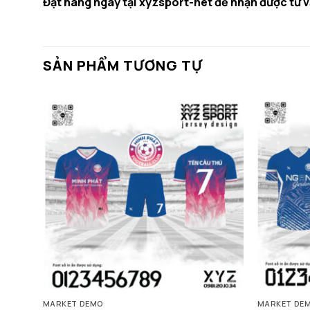
Đặt hàng ngay tại xyzsport-net để nhận được tư v
SẢN PHẨM TƯƠNG TỰ
MARKET DEMO
MARKET DE