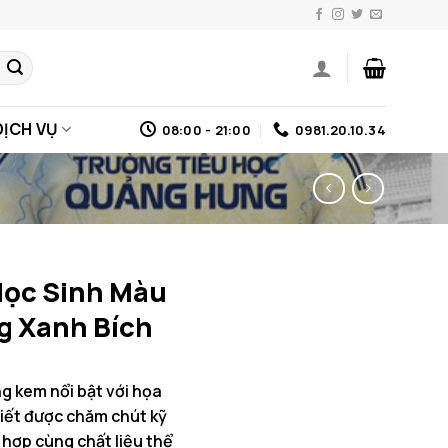
DỊCH VỤ
08:00 - 21:00
0981.20.10.34
Học Sinh Màu
g Xanh Bích
g kem nổi bật với họa
iết được chăm chút kỹ
hợp cùng chất liệu thể