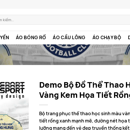
:
YỀN
ÁO BÓNG RỔ
ÁO CẦU LÔNG
ÁO CHẠY BỘ
Demo Bộ Đồ Thể Thao 
Vàng Kem Họa Tiết Rồn
Bộ trang phục thể thao học sinh màu vàn
tiết rồng xanh mạnh mẽ, đường nét họa t
lưỡng mang đến vẻ đẹp truyền thống kết 