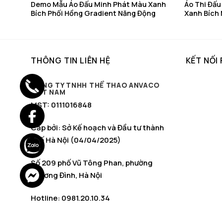
Bích –
Demo Mẫu Áo Đấu Minh Phát Màu Xanh
Áo Thi Đấu
Bích Phối Hồng Gradient Năng Động
Xanh Bích
THÔNG TIN LIÊN HỆ
KẾT NỐI
CÔNG TY TNHH THỂ THAO ANVACO
VIỆT NAM
MST: 0111016848
Cấp bởi: Sở Kế hoạch và Đầu tư thành
phố Hà Nội (04/04/2025)
Số 209 phố Vũ Tông Phan, phường
Khương Đình, Hà Nội
Hotline: 0981.20.10.34