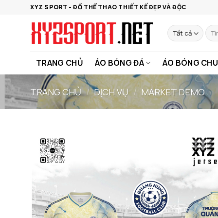
Bỏ
XYZ SPORT - ĐỒ THỂ THAO THIẾT KẾ ĐẸP VÀ ĐỘC
qua
nội
Tìm
kiếm
dung
TRANG CHỦ
ÁO BÓNG ĐÁ
ÁO BÓNG CHU
TRANG CHỦ
/
DỊCH VỤ
/
MARKET DEMO