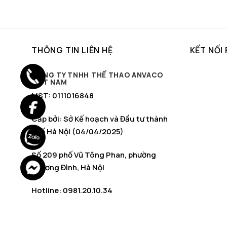
gốc
hiện
là:
tại
150.000 ₫.
là:
129.000 ₫.
THÔNG TIN LIÊN HỆ
KẾT NỐI
CÔNG TY TNHH THỂ THAO ANVACO
VIỆT NAM
MST: 0111016848
Cấp bởi: Sở Kế hoạch và Đầu tư thành
phố Hà Nội (04/04/2025)
Số 209 phố Vũ Tông Phan, phường
Khương Đình, Hà Nội
Hotline: 0981.20.10.34