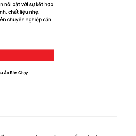
nổi bật với sự kết hợp
h, chất liệu nhẹ,
viên chuyên nghiệp cần
0 ₫.
u Tím Than Phối Hồng Đậm số lượng
u Áo Bán Chạy