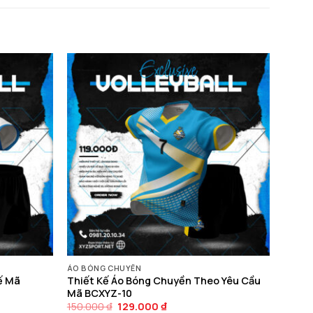
ÁO BÓNG CHUYỀN
ế Mã
Thiết Kế Áo Bóng Chuyền Theo Yêu Cầu
Mã BCXYZ-10
Giá
Giá
150.000
₫
129.000
₫