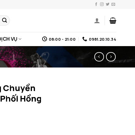
DỊCH VỤ
08:00 - 21:00
0981.20.10.34
g Chuyền
 Phối Hồng