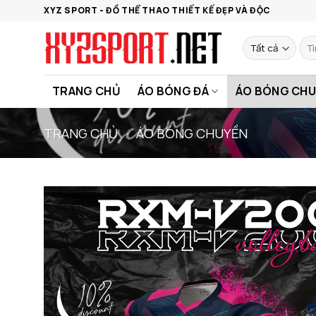
Bỏ
XYZ SPORT - ĐỒ THỂ THAO THIẾT KẾ ĐẸP VÀ ĐỘC
qua
nội
Tìm
kiế
dung
TRANG CHỦ
ÁO BÓNG ĐÁ
ÁO BÓNG CHU
TRANG CHỦ
/
ÁO BÓNG CHUYỀN