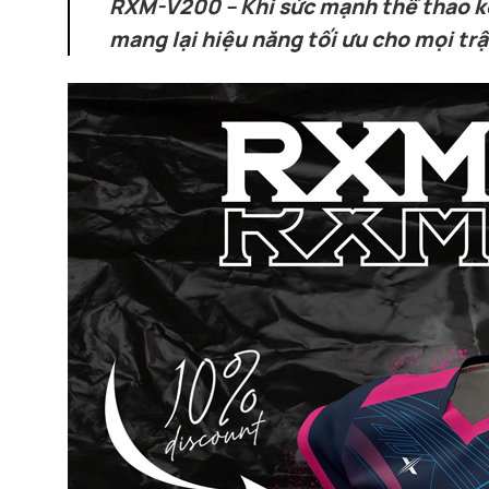
RXM-V200 – Khi sức mạnh thể thao kế
mang lại hiệu năng tối ưu cho mọi trậ