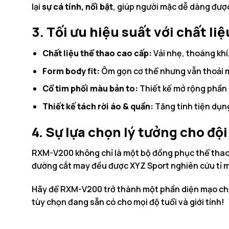
lại
sự cá tính, nổi bật
, giúp người mặc dễ dàng được
3. Tối ưu hiệu suất với chất li
Chất liệu thể thao cao cấp:
Vải nhẹ, thoáng khí
Form body fit:
Ôm gọn cơ thể nhưng vẫn thoải má
Cổ tim phối màu bản to:
Thiết kế mở rộng phần 
Thiết kế tách rời áo & quần:
Tăng tính tiện dụng
4. Sự lựa chọn lý tưởng cho đ
RXM-V200 không chỉ là một bộ đồng phục thể thao 
đường cắt may đều được XYZ Sport nghiên cứu tỉ m
Hãy để RXM-V200 trở thành một phần diện mạo chu
tùy chọn đang sẵn có cho mọi độ tuổi và giới tính!