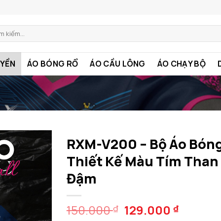
m:
YỀN
ÁO BÓNG RỔ
ÁO CẦU LÔNG
ÁO CHẠY BỘ
RXM-V200 – Bộ Áo Bón
Thiết Kế Màu Tím Than
Đậm
Giá
Giá
150.000
129.000
₫
₫