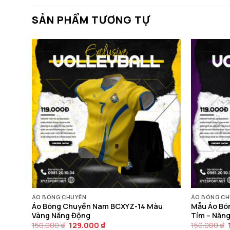
SẢN PHẨM TƯƠNG TỰ
ÁO BÓNG CHUYỀN
ÁO BÓNG CH
Z-02
Áo Bóng Chuyền Nam BCXYZ-14 Màu
Mẫu Áo Bó
 Năng
Vàng Năng Động
Tím – Năng
Giá
Giá
150.000
₫
129.000
₫
150.000
₫