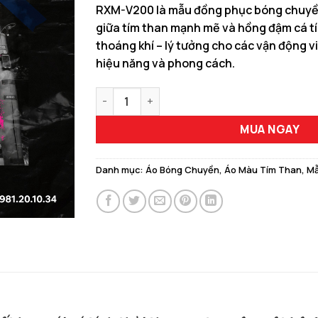
gốc
hiện
RXM-V200 là mẫu đồng phục bóng chuyền 
là:
tại
giữa tím than mạnh mẽ và hồng đậm cá tín
150.000 ₫.
là:
thoáng khí – lý tưởng cho các vận động 
129.00
hiệu năng và phong cách.
RXM-V200 - Bộ Áo Bóng Chuyền Thiết Kế Mà
MUA NGAY
Danh mục:
Áo Bóng Chuyền
,
Áo Màu Tím Than
,
Mẫ