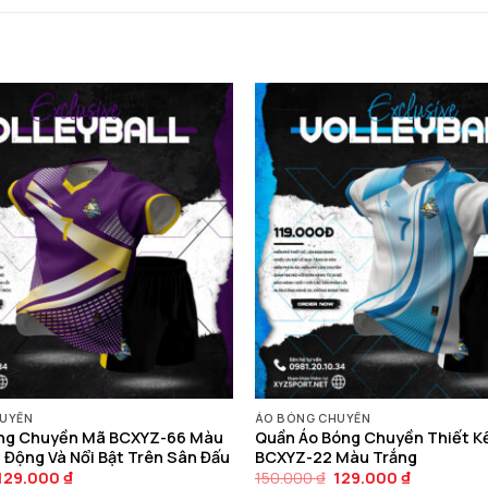
UYỀN
ÁO BÓNG CHUYỀN
ng Chuyền Mã BCXYZ-66 Màu
Quần Áo Bóng Chuyền Thiết K
 Động Và Nổi Bật Trên Sân Đấu
BCXYZ-22 Màu Trắng
Giá
Giá
Giá
Giá
129.000
₫
150.000
₫
129.000
₫