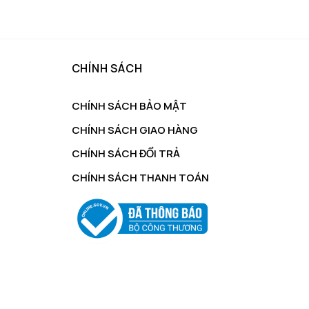
gốc
hiện
là:
tại
150.000 ₫.
là:
129.000 ₫.
CHÍNH SÁCH
CHÍNH SÁCH BẢO MẬT
CHÍNH SÁCH GIAO HÀNG
CHÍNH SÁCH ĐỔI TRẢ
CHÍNH SÁCH THANH TOÁN