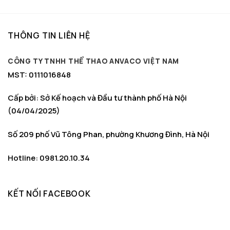
150.000 ₫.
là:
là:
tại
129.000 ₫.
150.000 ₫.
là:
129.000 ₫.
THÔNG TIN LIÊN HỆ
CÔNG TY TNHH THỂ THAO ANVACO VIỆT NAM
MST: 0111016848
Cấp bởi: Sở Kế hoạch và Đầu tư thành phố Hà Nội
(04/04/2025)
Số 209 phố Vũ Tông Phan, phường Khương Đình, Hà Nội
Hotline: 0981.20.10.34
KẾT NỐI FACEBOOK