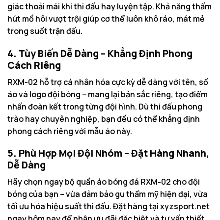
giác thoải mái khi thi đấu hay luyện tập. Khả năng thấm
hút mồ hôi vượt trội giúp cơ thể luôn khô ráo, mát mẻ
trong suốt trận đấu.
4. Tùy Biến Dễ Dàng – Khẳng Định Phong
Cách Riêng
RXM-02 hỗ trợ cá nhân hóa cực kỳ dễ dàng với tên, số
áo và logo đội bóng – mang lại bản sắc riêng, tạo điểm
nhấn đoàn kết trong từng đội hình. Dù thi đấu phong
trào hay chuyên nghiệp, bạn đều có thể khẳng định
phong cách riêng với mẫu áo này.
5. Phù Hợp Mọi Đội Nhóm – Đặt Hàng Nhanh,
Dễ Dàng
Hãy chọn ngay bộ quần áo bóng đá RXM-02 cho đội
bóng của bạn – vừa đảm bảo gu thẩm mỹ hiện đại, vừa
tối ưu hóa hiệu suất thi đấu. Đặt hàng tại
xyzsport.net
ngay hôm nay để nhận ưu đãi đặc biệt và tư vấn thiết