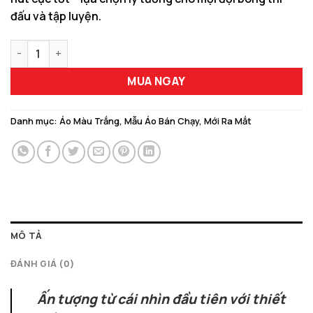
đấu và tập luyện.
Trang Phục Bóng Đá Thi Đấu Chất Lượng Cao RXM-02 Màu Trắ
MUA NGAY
Danh mục:
Áo Màu Trắng
,
Mẫu Áo Bán Chạy
,
Mới Ra Mắt
MÔ TẢ
ĐÁNH GIÁ (0)
Ấn tượng từ cái nhìn đầu tiên với thiết