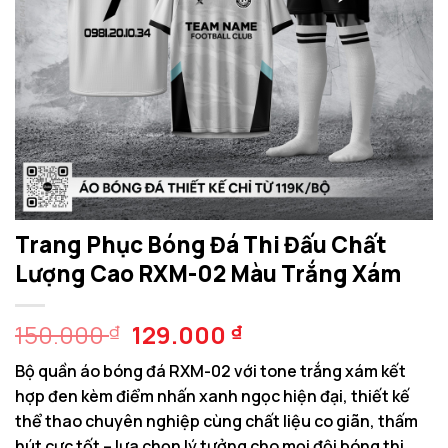
Trang Phục Bóng Đá Thi Đấu Chất
Lượng Cao RXM-02 Màu Trắng Xám
Giá
Giá
150.000
129.000
₫
₫
gốc
hiện
Bộ quần áo bóng đá RXM-02 với tone trắng xám kết
là:
tại
hợp đen kèm điểm nhấn xanh ngọc hiện đại, thiết kế
150.000 ₫.
là:
thể thao chuyên nghiệp cùng chất liệu co giãn, thấm
129.000 ₫.
hút cực tốt – lựa chọn lý tưởng cho mọi đội bóng thi