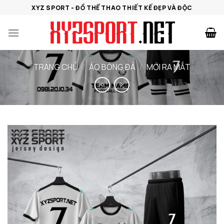
Bỏ
XYZ SPORT - ĐỒ THỂ THAO THIẾT KẾ ĐẸP VÀ ĐỘC
qua
nội
dung
TRANG CHỦ
/
ÁO BÓNG ĐÁ
/
MỚI RA MẮT