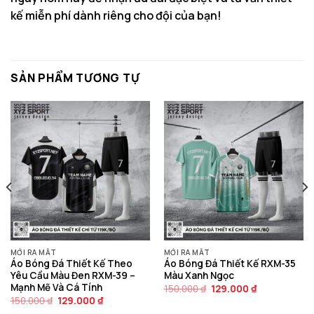
kế miễn phí dành riêng cho đội của bạn!
SẢN PHẨM TƯƠNG TỰ
MỚI RA MẮT
MỚI RA MẮT
Áo Bóng Đá Thiết Kế Theo
Áo Bóng Đá Thiết Kế RXM-35
Yêu Cầu Màu Đen RXM-39 –
Màu Xanh Ngọc
Mạnh Mẽ Và Cá Tính
Giá
Giá
150.000
₫
129.000
₫
gốc
hiện
Giá
Giá
150.000
₫
129.000
₫
là:
tại
gốc
hiện